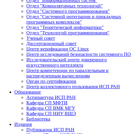
Отдел "Информационных систем"
Отдел "Компиляторных технологий"
Отдел "Системного программирования"
Отдел "Системной интеграции и прикладных
программных комплексов"
Отдел "Теоретической информатики"
Отдел "Технологий программирования"
Ученый совет
Диссертационный совет
Центр верификации ОС Linux
Центр исследований безопасности системного ПО
Исследовательский центр доверенного
искусственного интеллекта
Центр компетенции по параллельным и
распределенным вычислениям
Орган по сертификации
Центр коллективного пользования ИСП РАН
Образование
Аспирантура ИСП РАН
Кафедра СП МФТИ
Кафедра СП ВМК МГУ
Кафедра СП НИУ ВШЭ
Библиотека
Издания
Публикации ИСП РАН