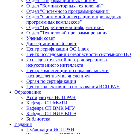
Отдел "Информационных систем"
Отдел "Компиляторных технологий"
Отдел "Системного программирования"
Отдел "Системной интеграции и прикладных
программных комплексов"
Отдел "Теоретической информатики"
Отдел "Технологий программирования"
Ученый совет
Диссертационный совет
Центр верификации ОС Linux
Центр исследований безопасности системного ПО
Исследовательский центр доверенного
искусственного интеллекта
Центр компетенции по параллельным и
распределенным вычислениям
Орган по сертификации
Центр коллективного пользования ИСП РАН
Образование
Аспирантура ИСП РАН
Кафедра СП МФТИ
Кафедра СП ВМК МГУ
Кафедра СП НИУ ВШЭ
Библиотека
Издания
Публикации ИСП РАН