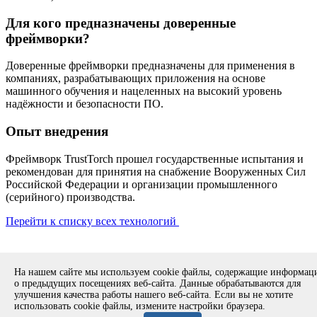
Для кого предназначены доверенные
фреймворки?
Доверенные фреймворки предназначены для применения в
компаниях, разрабатывающих приложения на основе
машинного обучения и нацеленных на высокий уровень
надёжности и безопасности ПО.
Опыт внедрения
Фреймворк TrustTorch прошел государственные испытания и
рекомендован для принятия на снабжение Вооруженных Сил
Российской Федерации и организации промышленного
(серийного) производства.
Перейти к списку всех технологий
Copyright © 1994-2026 ИСП РАН. 109004, г. Москва, ул. А.
На нашем сайте мы используем cookie файлы, содержащие информа
Солженицына, дом 25.
Противодействие коррупции
.
о предыдущих посещениях веб-сайта. Данные обрабатываются для
Разработка безопасного программного обеспечения (РБПО)
улучшения качества работы нашего веб-сайта. Если вы не хотите
использовать cookie файлы, измените настройки браузера.
Продолжая использовать наш сайт, вы даете согласие на