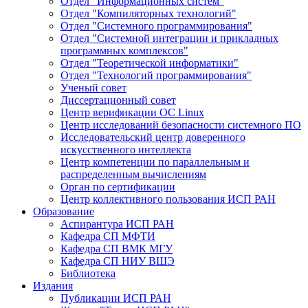
Отдел "Информационных систем"
Отдел "Компиляторных технологий"
Отдел "Системного программирования"
Отдел "Системной интеграции и прикладных
программных комплексов"
Отдел "Теоретической информатики"
Отдел "Технологий программирования"
Ученый совет
Диссертационный совет
Центр верификации ОС Linux
Центр исследований безопасности системного ПО
Исследовательский центр доверенного
искусственного интеллекта
Центр компетенции по параллельным и
распределенным вычислениям
Орган по сертификации
Центр коллективного пользования ИСП РАН
Образование
Аспирантура ИСП РАН
Кафедра СП МФТИ
Кафедра СП ВМК МГУ
Кафедра СП НИУ ВШЭ
Библиотека
Издания
Публикации ИСП РАН