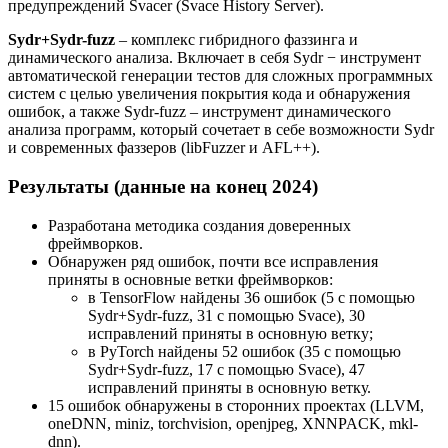
предупреждений Svacer (Svace History Server).
Sydr+Sydr-fuzz
– комплекс гибридного фаззинга и
динамического анализа. Включает в себя Sydr − инструмент
автоматической генерации тестов для сложных программных
систем с целью увеличения покрытия кода и обнаружения
ошибок, а также Sydr-fuzz – инструмент динамического
анализа программ, который сочетает в себе возможности Sydr
и современных фаззеров (libFuzzer и AFL++).
Результаты (данные на конец 2024)
Разработана методика создания доверенных
фреймворков.
Обнаружен ряд ошибок, почти все исправления
приняты в основные ветки фреймворков:
в TensorFlow найдены 36 ошибок (5 с помощью
Sydr+Sydr-fuzz, 31 с помощью Svace), 30
исправлений приняты в основную ветку;
в PyTorch найдены 52 ошибок (35 с помощью
Sydr+Sydr-fuzz, 17 с помощью Svace), 47
исправлений приняты в основную ветку.
15 ошибок обнаружены в сторонних проектах (LLVM,
oneDNN, miniz, torchvision, openjpeg, XNNPACK, mkl-
dnn).