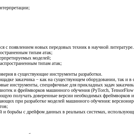
интерпретации;
я с появлением новых передовых техник в научной литературе. 
остраненным типам атак;
ерпретируемых моделей;
аспространенным типам атак;
оверия в существующие инструменты разработки.
щадке заказчика − как на существующем оборудовании, так и в 
овые инструменты, специфичные для прикладных задач заказчик
отек и фреймворков машинного обучения (PyTorch, TensorFlow и
ющую получать доверенные версии необходимых фреймворков и
ающих при разработке моделей машинного обучения: версионир
тов;
й и борьбы с дрейфом данных в реальных системах, использующ