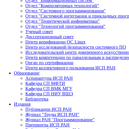
Отдел "Информационных систем"
Отдел "Компиляторных технологий"
Отдел "Системного программирования"
Отдел "Системной интеграции и прикладных прог
Отдел "Теоретической информатики"
Отдел "Технологий программирования"
Ученый совет
Диссертационный совет
Центр верификации ОС Linux
Центр исследований безопасности системного ПО
Исследовательский центр доверенного искусственн
Центр компетенции по параллельным и распредел
Орган по сертификации
Центр коллективного пользования ИСП РАН
Образование
Аспирантура ИСП РАН
Кафедра СП МФТИ
Кафедра СП ВМК МГУ
Кафедра СП НИУ ВШЭ
Библиотека
Издания
Публикации ИСП РАН
Журнал "Труды ИСП РАН"
Журнал РАН "Программирование"
Препринты ИСП РАН