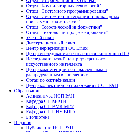
Отдел "Информационных систем"
Отдел "Компиляторных технологий"
Отдел "Системного программирования"
Отдел "Системной интеграции и прикладных
программных комплексов"
Отдел "Теоретической информатики"
Отдел "Технологий программирования"
Ученый совет
Диссертационный совет
Центр верификации ОС Linux
Центр исследований безопасности системного ПО
Исследовательский центр доверенного
искусственного интеллекта
Центр компетенции по параллельным и
распределенным вычислениям
Орган по сертификации
Центр коллективного пользования ИСП РАН
Образование
Аспирантура ИСП РАН
Кафедра СП МФТИ
Кафедра СП ВМК МГУ
Кафедра СП НИУ ВШЭ
Библиотека
Издания
Публикации ИСП РАН