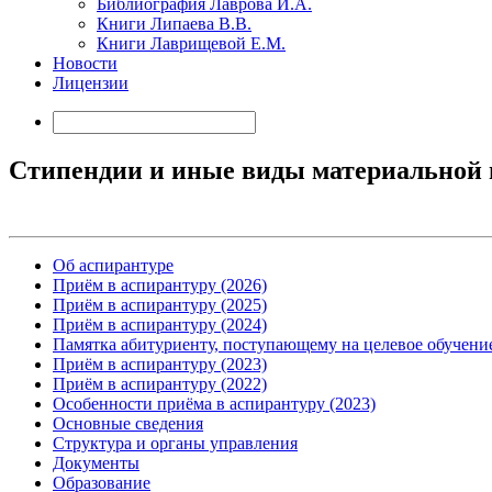
Библиография Лаврова И.А.
Книги Липаева В.В.
Книги Лаврищевой Е.М.
Новости
Лицензии
Стипендии и иные виды материальной
Об аспирантуре
Приём в аспирантуру (2026)
Приём в аспирантуру (2025)
Приём в аспирантуру (2024)
Памятка абитуриенту, поступающему на целевое обучени
Приём в аспирантуру (2023)
Приём в аспирантуру (2022)
Особенности приёма в аспирантуру (2023)
Основные сведения
Структура и органы управления
Документы
Образование