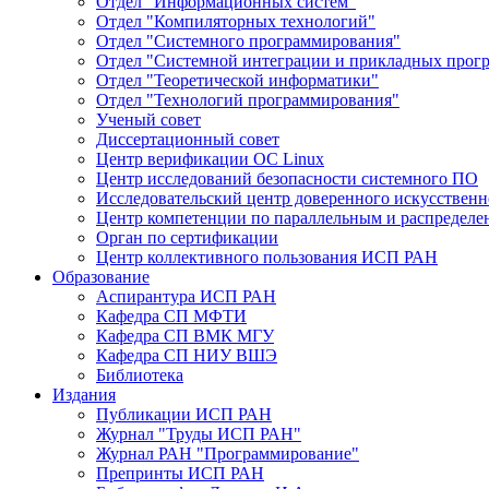
Отдел "Информационных систем"
Отдел "Компиляторных технологий"
Отдел "Системного программирования"
Отдел "Системной интеграции и прикладных прог
Отдел "Теоретической информатики"
Отдел "Технологий программирования"
Ученый совет
Диссертационный совет
Центр верификации ОС Linux
Центр исследований безопасности системного ПО
Исследовательский центр доверенного искусственн
Центр компетенции по параллельным и распредел
Орган по сертификации
Центр коллективного пользования ИСП РАН
Образование
Аспирантура ИСП РАН
Кафедра СП МФТИ
Кафедра СП ВМК МГУ
Кафедра СП НИУ ВШЭ
Библиотека
Издания
Публикации ИСП РАН
Журнал "Труды ИСП РАН"
Журнал РАН "Программирование"
Препринты ИСП РАН