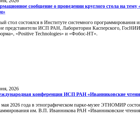
ня, 2026
рмационное сообщение о проведении круглого стола на тему
ем»
ый стол состоялся в Институте системного программирования и
ие представители ИСП РАН, Лаборитории Касперского, ГосНИИ
орма», «Positive Technologies» и «Фобос-НТ».
ня, 2026
еждународная конференция ИСП РАН «Иванниковские чтени
 мая 2026 года в этнографическом парке-музее ЭТНОМИР состо
аммирования им. В.П. Иванникова РАН «Иванниковские чтения