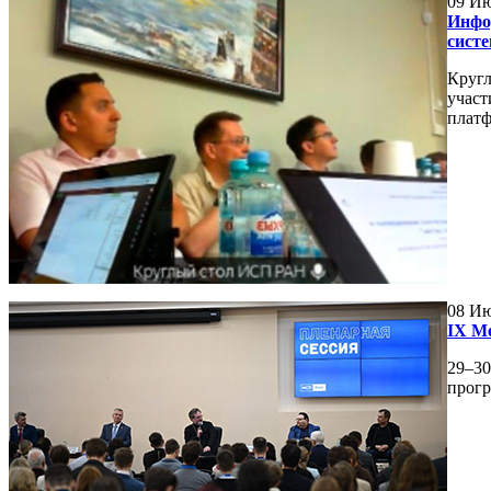
09
Ию
Инфо
сист
Кругл
участ
платф
08
Ию
IX М
29–30
прогр