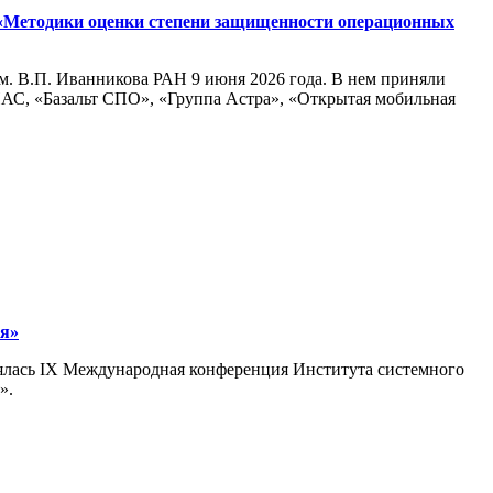
 «Методики оценки степени защищенности операционных
м. В.П. Иванникова РАН 9 июня 2026 года. В нем приняли
АС, «Базальт СПО», «Группа Астра», «Открытая мобильная
я»
ялась IX Международная конференция Института системного
».