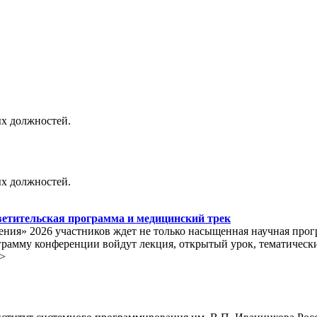
х должностей.
х должностей.
ветительская программа и медицинский трек
ия» 2026 участников ждет не только насыщенная научная прог
ограмму конференции войдут лекция, открытый урок, тематическ
p>