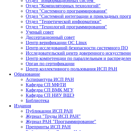
Отдел "Информационных систем"
Отдел "Компиляторных технологий"
Отдел "Системного программирования"
Отдел "Системной интеграции и прикладных прог
Отдел "Теоретической информатики"
Отдел "Технологий программирования"
Ученый совет
Диссертационный совет
Центр верификации ОС Linux
Центр исследований безопасности системного ПО
Исследовательский центр доверенного искусственн
Центр компетенции по параллельным и распредел
Орган по сертификации
Центр коллективного пользования ИСП РАН
Образование
Аспирантура ИСП РАН
Кафедра СП МФТИ
Кафедра СП ВМК МГУ
Кафедра СП НИУ ВШЭ
Библиотека
Издания
Публикации ИСП РАН
Журнал "Труды ИСП РАН"
Журнал РАН "Программирование"
Препринты ИСП РАН