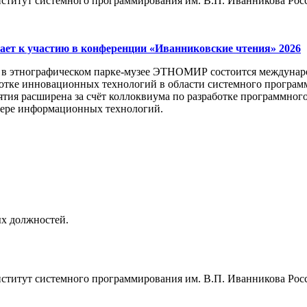
ститут системного программирования им. В.П. Иванникова Росс
ет к участию в конференции «Иванниковские чтения» 2026
да в этнографическом парке-музее ЭТНОМИР состоится междуна
отке инновационных технологий в области системного программ
тия расширена за счёт коллоквиума по разработке программно
фере информационных технологий.
х должностей.
ститут системного программирования им. В.П. Иванникова Росс