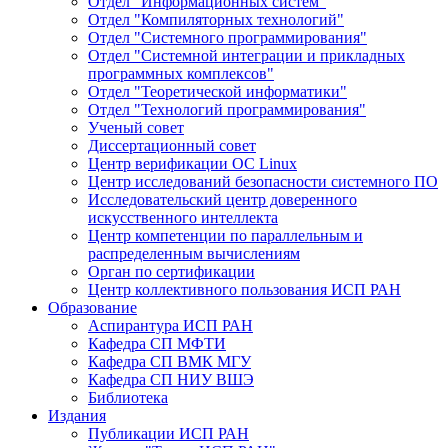
Отдел "Информационных систем"
Отдел "Компиляторных технологий"
Отдел "Системного программирования"
Отдел "Системной интеграции и прикладных
программных комплексов"
Отдел "Теоретической информатики"
Отдел "Технологий программирования"
Ученый совет
Диссертационный совет
Центр верификации ОС Linux
Центр исследований безопасности системного ПО
Исследовательский центр доверенного
искусственного интеллекта
Центр компетенции по параллельным и
распределенным вычислениям
Орган по сертификации
Центр коллективного пользования ИСП РАН
Образование
Аспирантура ИСП РАН
Кафедра СП МФТИ
Кафедра СП ВМК МГУ
Кафедра СП НИУ ВШЭ
Библиотека
Издания
Публикации ИСП РАН