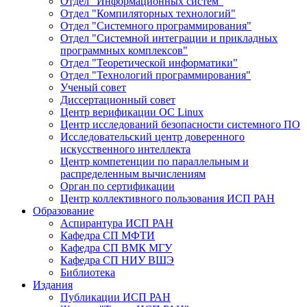
Отдел "Информационных систем"
Отдел "Компиляторных технологий"
Отдел "Системного программирования"
Отдел "Системной интеграции и прикладных
программных комплексов"
Отдел "Теоретической информатики"
Отдел "Технологий программирования"
Ученый совет
Диссертационный совет
Центр верификации ОС Linux
Центр исследований безопасности системного ПО
Исследовательский центр доверенного
искусственного интеллекта
Центр компетенции по параллельным и
распределенным вычислениям
Орган по сертификации
Центр коллективного пользования ИСП РАН
Образование
Аспирантура ИСП РАН
Кафедра СП МФТИ
Кафедра СП ВМК МГУ
Кафедра СП НИУ ВШЭ
Библиотека
Издания
Публикации ИСП РАН