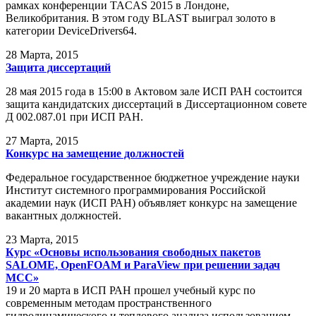
рамках конференции TACAS 2015 в Лондоне,
Великобритания. В этом году BLAST выиграл золото в
категории DeviceDrivers64.
28
Марта, 2015
Защита диссертаций
28 мая 2015 года в 15:00 в Актовом зале ИСП РАН состоится
защита кандидатских диссертаций в Диссертационном совете
Д 002.087.01 при ИСП РАН.
27
Марта, 2015
Конкурс на замещение должностей
Федеральное государственное бюджетное учреждение науки
Институт системного программирования Российской
академии наук (ИСП РАН) объявляет конкурс на замещение
вакантных должностей.
23
Марта, 2015
Курс «Основы использования свободных пакетов
SALOME, OpenFOAM и ParaView при решении задач
МСС»
19 и 20 марта в ИСП РАН прошел учебный курс по
современным методам пространственного
гидродинамического и теплового анализа использованием