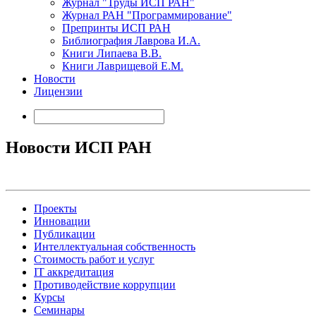
Журнал "Труды ИСП РАН"
Журнал РАН "Программирование"
Препринты ИСП РАН
Библиография Лаврова И.А.
Книги Липаева В.В.
Книги Лаврищевой Е.М.
Новости
Лицензии
Новости ИСП РАН
Проекты
Инновации
Публикации
Интеллектуальная собственность
Стоимость работ и услуг
IT аккредитация
Противодействие коррупции
Курсы
Семинары