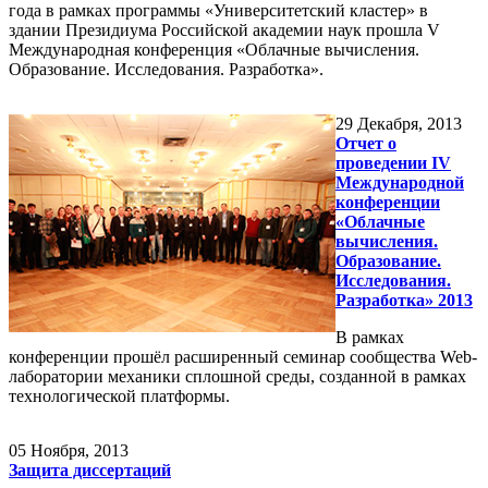
года в рамках программы «Университетский кластер» в
здании Президиума Российской академии наук прошла V
Международная конференция «Облачные вычисления.
Образование. Исследования. Разработка».
29
Декабря, 2013
Отчет о
проведении IV
Международной
конференции
«Облачные
вычисления.
Образование.
Исследования.
Разработка» 2013
В рамках
конференции прошёл расширенный семинар сообщества Web-
лаборатории механики сплошной среды, созданной в рамках
технологической платформы.
05
Ноября, 2013
Защита диссертаций