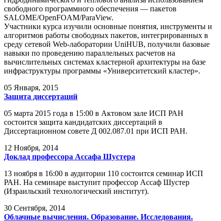
свободного программного обеспечения — пакетов
SALOME/OpenFOAM/ParaView.
Участники курса изучили основные понятия, инструменты и
алгоритмов работы свободных пакетов, интегрированных в
среду сетевой Web-лаборатории UniHUB, получили базовые
навыки по проведению параллельных расчетов на
вычислительных системах кластерной архитектуры на базе
инфраструктуры программы «Университетский кластер».
05
Января, 2015
Защита диссертаций
05 марта 2015 года в 15:00 в Актовом зале ИСП РАН
состоится защита кандидатских диссертаций в
Диссертационном совете Д 002.087.01 при ИСП РАН.
12
Ноября, 2014
Доклад профессора Ассафа Шустера
13 ноября в 16:00 в аудитории 110 состоится семинар ИСП
РАН. На семинаре выступит профессор Ассаф Шустер
(Израильский технологический институт).
30
Сентября, 2014
Облачные вычисления. Образование. Исследования.