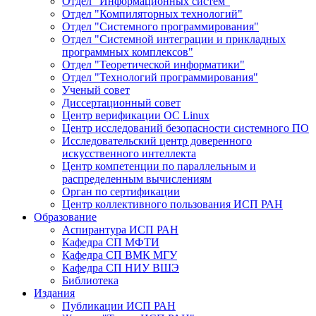
Отдел "Информационных систем"
Отдел "Компиляторных технологий"
Отдел "Системного программирования"
Отдел "Системной интеграции и прикладных
программных комплексов"
Отдел "Теоретической информатики"
Отдел "Технологий программирования"
Ученый совет
Диссертационный совет
Центр верификации ОС Linux
Центр исследований безопасности системного ПО
Исследовательский центр доверенного
искусственного интеллекта
Центр компетенции по параллельным и
распределенным вычислениям
Орган по сертификации
Центр коллективного пользования ИСП РАН
Образование
Аспирантура ИСП РАН
Кафедра СП МФТИ
Кафедра СП ВМК МГУ
Кафедра СП НИУ ВШЭ
Библиотека
Издания
Публикации ИСП РАН