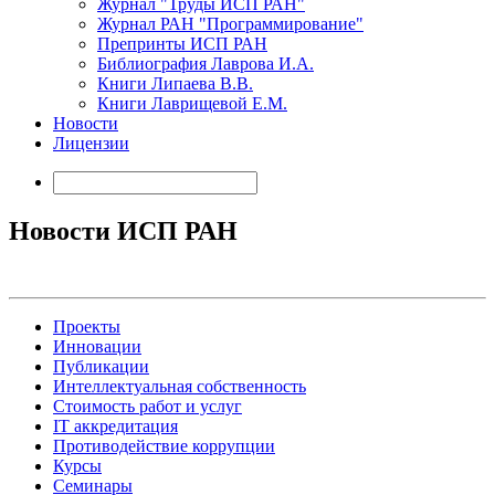
Журнал "Труды ИСП РАН"
Журнал РАН "Программирование"
Препринты ИСП РАН
Библиография Лаврова И.А.
Книги Липаева В.В.
Книги Лаврищевой Е.М.
Новости
Лицензии
Новости ИСП РАН
Проекты
Инновации
Публикации
Интеллектуальная собственность
Стоимость работ и услуг
IT аккредитация
Противодействие коррупции
Курсы
Семинары