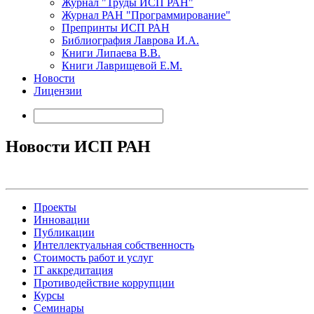
Журнал "Труды ИСП РАН"
Журнал РАН "Программирование"
Препринты ИСП РАН
Библиография Лаврова И.А.
Книги Липаева В.В.
Книги Лаврищевой Е.М.
Новости
Лицензии
Новости ИСП РАН
Проекты
Инновации
Публикации
Интеллектуальная собственность
Стоимость работ и услуг
IT аккредитация
Противодействие коррупции
Курсы
Семинары