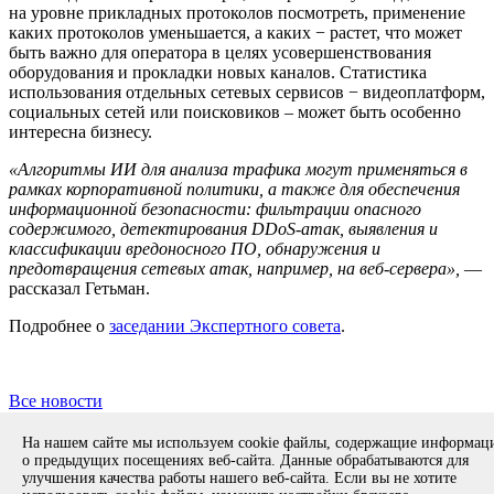
на уровне прикладных протоколов посмотреть, применение
каких протоколов уменьшается, а каких − растет, что может
быть важно для оператора в целях усовершенствования
оборудования и прокладки новых каналов. Статистика
использования отдельных сетевых сервисов − видеоплатформ,
социальных сетей или поисковиков – может быть особенно
интересна бизнесу.
«Алгоритмы ИИ для анализа трафика могут применяться в
рамках корпоративной политики, а также для обеспечения
информационной безопасности: фильтрации опасного
содержимого, детектирования DDoS-атак, выявления и
классификации вредоносного ПО, обнаружения и
предотвращения сетевых атак, например, на веб-сервера»,
—
рассказал Гетьман.
Подробнее о
заседании Экспертного совета
.
Все новости
Copyright © 1994-2026 ИСП РАН. 109004, г. Москва, ул. А.
На нашем сайте мы используем cookie файлы, содержащие информа
Солженицына, дом 25.
Противодействие коррупции
.
о предыдущих посещениях веб-сайта. Данные обрабатываются для
Разработка безопасного программного обеспечения (РБПО)
улучшения качества работы нашего веб-сайта. Если вы не хотите