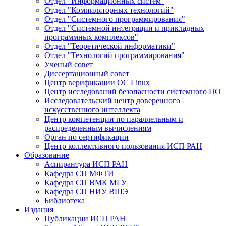
Отдел "Информационных систем"
Отдел "Компиляторных технологий"
Отдел "Системного программирования"
Отдел "Системной интеграции и прикладных
программных комплексов"
Отдел "Теоретической информатики"
Отдел "Технологий программирования"
Ученый совет
Диссертационный совет
Центр верификации ОС Linux
Центр исследований безопасности системного ПО
Исследовательский центр доверенного
искусственного интеллекта
Центр компетенции по параллельным и
распределенным вычислениям
Орган по сертификации
Центр коллективного пользования ИСП РАН
Образование
Аспирантура ИСП РАН
Кафедра СП МФТИ
Кафедра СП ВМК МГУ
Кафедра СП НИУ ВШЭ
Библиотека
Издания
Публикации ИСП РАН