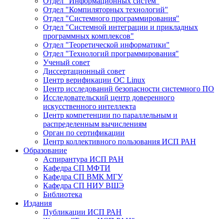
Отдел "Информационных систем"
Отдел "Компиляторных технологий"
Отдел "Системного программирования"
Отдел "Системной интеграции и прикладных
программных комплексов"
Отдел "Теоретической информатики"
Отдел "Технологий программирования"
Ученый совет
Диссертационный совет
Центр верификации ОС Linux
Центр исследований безопасности системного ПО
Исследовательский центр доверенного
искусственного интеллекта
Центр компетенции по параллельным и
распределенным вычислениям
Орган по сертификации
Центр коллективного пользования ИСП РАН
Образование
Аспирантура ИСП РАН
Кафедра СП МФТИ
Кафедра СП ВМК МГУ
Кафедра СП НИУ ВШЭ
Библиотека
Издания
Публикации ИСП РАН