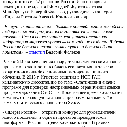
конкурсантов из 52 регионов России. Итоги подвели
помощник президента РФ Андрей Фурсенко, глава
Минобрнауки Валерий Фальков, руководитель конкурса
«Лидеры России» Алексей Комиссаров и др.
«В научных институтах – большая потребность в молодых и
амбициозных лидерах, которые готовы запустить яркие
проекты. Если в вашем городе нет университета или
лаборатории мирового уровня — вам надо их создать. Лидеры
России не должны искать легких путей, а должны быть
примером»,
–
отметил
Валерий Фальков.
Валерий Игнатьев специализируется на статическом анализе
программ; в частности, в область его научных интересов
входит поиск ошибок с помощью методов машинного
обучения. В 2015 г. Игнатьев защитил в ИСП РАН
кандидатскую диссертацию по теме «Статический анализ
программ для проверки настраиваемых ограничений языков
программирования С и С++». В настоящее время возглавляет
команду, отвечающую за анализ программ на языке C# в
рамках статического анализатора Svace.
«Лидеры России» – открытый конкурс для руководителей
нового поколения и один из проектов президентской
платформы «Россия – страна возможностей». В рамках