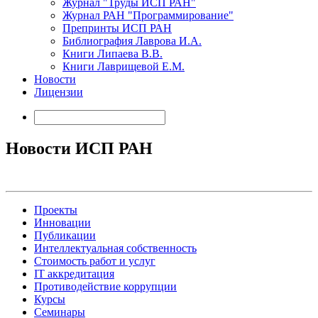
Журнал "Труды ИСП РАН"
Журнал РАН "Программирование"
Препринты ИСП РАН
Библиография Лаврова И.А.
Книги Липаева В.В.
Книги Лаврищевой Е.М.
Новости
Лицензии
Новости ИСП РАН
Проекты
Инновации
Публикации
Интеллектуальная собственность
Стоимость работ и услуг
IT аккредитация
Противодействие коррупции
Курсы
Семинары