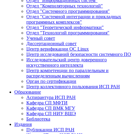
Отдел "Информационных систем"
Отдел "Компиляторных технологий"
Отдел "Системного программирования"
Отдел "Системной интеграции и прикладных
программных комплексов"
Отдел "Теоретической информатики"
Отдел "Технологий программирования"
Ученый совет
Диссертационный совет
Центр верификации ОС Linux
Центр исследований безопасности системного ПО
Исследовательский центр доверенного
искусственного интеллекта
Центр компетенции по параллельным и
распределенным вычислениям
Орган по сертификации
Центр коллективного пользования ИСП РАН
Образование
Аспирантура ИСП РАН
Кафедра СП МФТИ
Кафедра СП ВМК МГУ
Кафедра СП НИУ ВШЭ
Библиотека
Издания
Публикации ИСП РАН