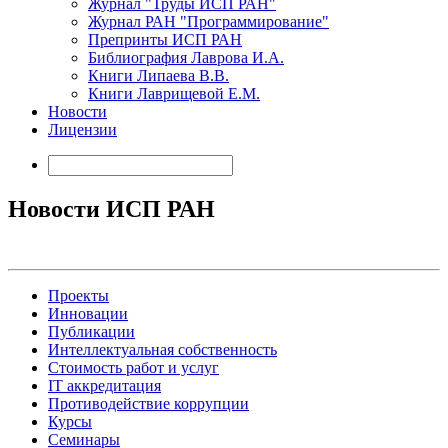
Журнал "Труды ИСП РАН"
Журнал РАН "Программирование"
Препринты ИСП РАН
Библиография Лаврова И.А.
Книги Липаева В.В.
Книги Лаврищевой Е.М.
Новости
Лицензии
Новости ИСП РАН
Проекты
Инновации
Публикации
Интеллектуальная собственность
Стоимость работ и услуг
IT аккредитация
Противодействие коррупции
Курсы
Семинары