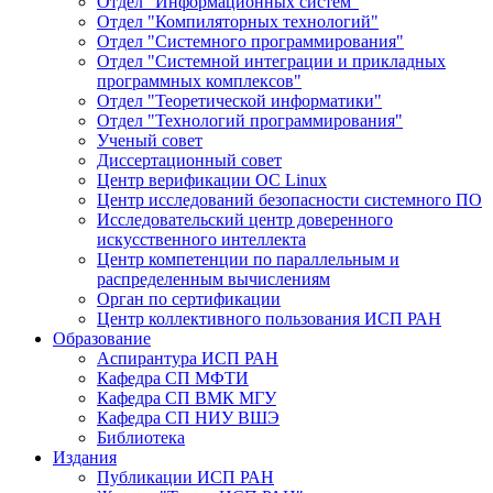
Отдел "Информационных систем"
Отдел "Компиляторных технологий"
Отдел "Системного программирования"
Отдел "Системной интеграции и прикладных
программных комплексов"
Отдел "Теоретической информатики"
Отдел "Технологий программирования"
Ученый совет
Диссертационный совет
Центр верификации ОС Linux
Центр исследований безопасности системного ПО
Исследовательский центр доверенного
искусственного интеллекта
Центр компетенции по параллельным и
распределенным вычислениям
Орган по сертификации
Центр коллективного пользования ИСП РАН
Образование
Аспирантура ИСП РАН
Кафедра СП МФТИ
Кафедра СП ВМК МГУ
Кафедра СП НИУ ВШЭ
Библиотека
Издания
Публикации ИСП РАН