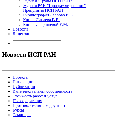
Журнал "Труды ИСП РАН"
Журнал РАН "Программирование"
Препринты ИСП РАН
Библиография Лаврова И.А.
Книги Липаева В.В.
Книги Лаврищевой Е.М.
Новости
Лицензии
Новости ИСП РАН
Проекты
Инновации
Публикации
Интеллектуальная собственность
Стоимость работ и услуг
IT аккредитация
Противодействие коррупции
Курсы
Семинары