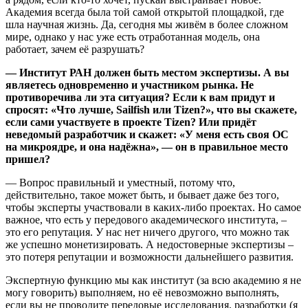
Академия всегда была той самой открытой площадкой, где
шла научная жизнь. Да, сегодня мы живём в более сложном
мире, однако у нас уже есть отработанная модель, она
работает, зачем её разрушать?
— Институт РАН должен быть местом экспертизы. А вы
являетесь одновременно и участником рынка. Не
противоречива ли эта ситуация? Если к вам придут и
спросят: «Что лучше, Sailfish или Tizen?», что вы скажете,
если сами участвуете в проекте Tizen? Или придёт
неведомый разработчик и скажет: «У меня есть своя ОС
на микроядре, и она надёжна», — он в правильное место
пришел?
— Вопрос правильный и уместный, потому что,
действительно, такое может быть, и бывает даже без того,
чтобы эксперты участвовали в каких-либо проектах. Но самое
важное, что есть у передового академического института, –
это его репутация. У нас нет ничего другого, что можно так
же успешно монетизировать. А недостоверные экспертизы –
это потеря репутации и возможности дальнейшего развития.
Экспертную функцию мы как институт (за всю академию я не
могу говорить) выполняем, но её невозможно выполнять,
если вы не проводите передовые исследования, разработки (я