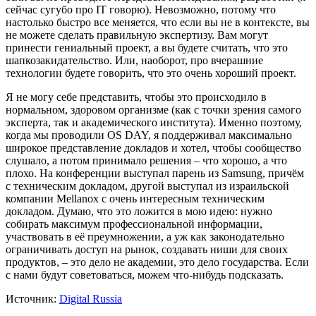
сейчас сугубо про IT говорю). Невозможно, потому что
настолько быстро все меняется, что если вы не в контексте, вы
не можете сделать правильную экспертизу. Вам могут
принести гениальный проект, а вы будете считать, что это
шапкозакидательство. Или, наоборот, про вчерашние
технологии будете говорить, что это очень хороший проект.
Я не могу себе представить, чтобы это происходило в
нормальном, здоровом организме (как с точки зрения самого
эксперта, так и академического института). Именно поэтому,
когда мы проводили OS DAY, я поддерживал максимально
широкое представление докладов и хотел, чтобы сообщество
слушало, а потом принимало решения – что хорошо, а что
плохо. На конференции выступал парень из Samsung, причём
с техническим докладом, другой выступал из израильской
компании Mellanox с очень интересным техническим
докладом. Думаю, что это ложится в мою идею: нужно
собирать максимум профессиональной информации,
участвовать в её преумножении, а уж как законодательно
ограничивать доступ на рынок, создавать ниши для своих
продуктов, – это дело не академии, это дело государства. Если
с нами будут советоваться, можем что-нибудь подсказать.
Источник:
Digital Russia