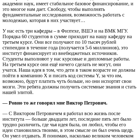
академии наук, имеет стабильное базовое финансирование, и
это многое нам дает. Свободу, чтобы выполнять
фундаментальные исследования, возможность работать с
молодежью, которая в них участвует…
У нас есть три кафедры – в Физтехе, ВШЭ и на ВМК МГУ.
Порядка 60 студентов в сумме приходит на нашу кафедру на
третьем курсе. Они все получают по 10 тысяч рублей
стипендии в течение года (получается 5-6 миллионов), это
институт финансирует из внебюджетных источников.
Студенты выполняют у нас курсовые и дипломные работы.
На третьем курсе они ещё ничего сделать не могут, они
учатся. Наша идея в том, что дети в таком возрасте не должны
пойти в компанию X и писать код системы Y, за что им,
возможно, будут платить чуть больше, но они испортят свои
мозги. Эти ребята должны получить системные знания и стать
нашей элитой.
— Ровно то же говорил мне Виктор Петрович.
— С Виктором Петровичем я работал всю жизнь после
института — больше двадцати лет, последние пять лет было
трудно различить, где чья идея была, он любил, чтобы его
идеи становились твоими, в этом смысле он был очень щедр.
Он умел отдавать. Я понимаю, насколько великим человеком