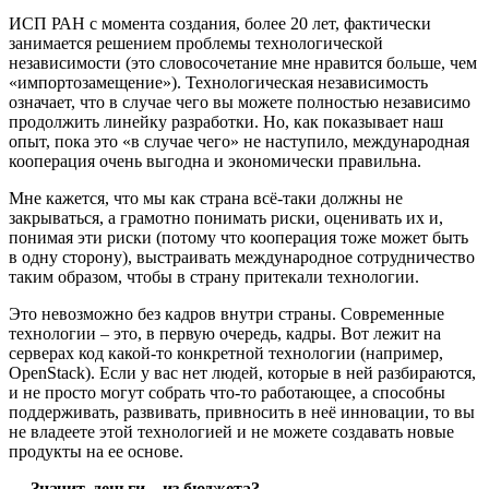
ИСП РАН с момента создания, более 20 лет, фактически
занимается решением проблемы технологической
независимости (это словосочетание мне нравится больше, чем
«импортозамещение»). Технологическая независимость
означает, что в случае чего вы можете полностью независимо
продолжить линейку разработки. Но, как показывает наш
опыт, пока это «в случае чего» не наступило, международная
кооперация очень выгодна и экономически правильна.
Мне кажется, что мы как страна всё-таки должны не
закрываться, а грамотно понимать риски, оценивать их и,
понимая эти риски (потому что кооперация тоже может быть
в одну сторону), выстраивать международное сотрудничество
таким образом, чтобы в страну притекали технологии.
Это невозможно без кадров внутри страны. Современные
технологии – это, в первую очередь, кадры. Вот лежит на
серверах код какой-то конкретной технологии (например,
OpenStack). Если у вас нет людей, которые в ней разбираются,
и не просто могут собрать что-то работающее, а способны
поддерживать, развивать, привносить в неё инновации, то вы
не владеете этой технологией и не можете создавать новые
продукты на ее основе.
— Значит, деньги – из бюджета?