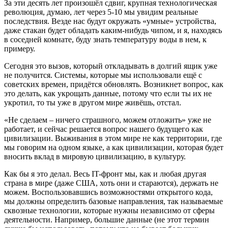
За эти десять лет произошёл сдвиг, крупная технологическая
революция, думаю, лет через 5-10 мы увидим реальные
последствия. Везде нас будут окружать «умные» устройства,
даже стакан будет обладать каким-нибудь чипом, и я, находясь
в соседней комнате, буду знать температуру воды в нем, к
примеру.
Сегодня это вызов, который откладывать в долгий ящик уже
не получится. Системы, которые мы использовали ещё с
советских времен, придётся обновлять. Возникнет вопрос, как
это делать, как укрощать данные, потому что если ты их не
укротил, то ты уже в другом мире живёшь, отстал.
«Не сделаем – ничего страшного, можем отложить» уже не
работает, и сейчас решается вопрос нашего будущего как
цивилизации. Выживания в этом мире не как территории, где
мы говорим на одном языке, а как цивилизации, которая будет
вносить вклад в мировую цивилизацию, в культуру.
Как бы я это делал. Весь IT-фронт мы, как и любая другая
страна в мире (даже США, хоть они и стараются), держать не
можем. Воспользовавшись возможностями открытого кода,
мы должны определить базовые направления, так называемые
сквозные технологии, которые нужны независимо от сферы
деятельности. Например, большие данные (не этот термин