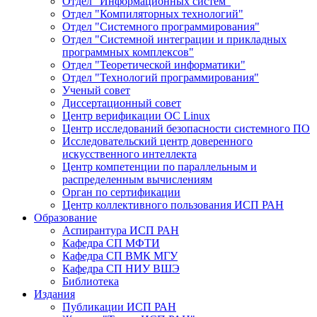
Отдел "Информационных систем"
Отдел "Компиляторных технологий"
Отдел "Системного программирования"
Отдел "Системной интеграции и прикладных
программных комплексов"
Отдел "Теоретической информатики"
Отдел "Технологий программирования"
Ученый совет
Диссертационный совет
Центр верификации ОС Linux
Центр исследований безопасности системного ПО
Исследовательский центр доверенного
искусственного интеллекта
Центр компетенции по параллельным и
распределенным вычислениям
Орган по сертификации
Центр коллективного пользования ИСП РАН
Образование
Аспирантура ИСП РАН
Кафедра СП МФТИ
Кафедра СП ВМК МГУ
Кафедра СП НИУ ВШЭ
Библиотека
Издания
Публикации ИСП РАН