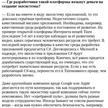
— Где разработчики такой платформы возьмут деньги на
создание экосистемы?
— Если вы имеете в виду экосистему приложений, то это
довольно серьёзная проблема. Недостаточно создать
качественный магазин приложений. Необходима, например,
качественная среда разработки и постоянное её развитие. На
примере открытой платформы Интернета вещей Tizen
(последние 5-6 лет я изнутри наблюдал за её развитием)
видно, каких серьезных человеческих ресурсов это требует. В
последней версии платформы в качестве среды разработки
приложений предлагается C#. Договорились с Microsoft в
надежде, что экосистема и приложения C# будут
интегрированы в их платформу. Конечно, всё равно придется
дорабатывать существующий код, но очевидно, что это
потребует значительно меньше ресурсов. Если у вас есть
работающий C#-код, перенести его в Tizenнамного проще, чем
разработать заново.
Даже крупнейшие компании вроде Google или Apple
двигаются по пути кооперации, так как поддерживать и
развивать такую экосистему одной компании сейчас почти
невозможно. Нет «серебряной пули», должны быть разные
модели сотрудничества. Иногда бывают не совсем рыночные
вещи – когда вам нужно обеспечить безопасность, например.