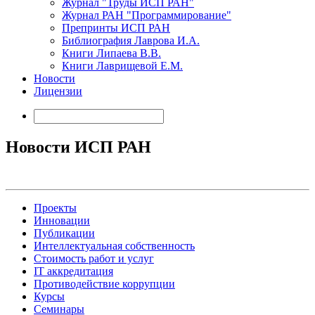
Журнал "Труды ИСП РАН"
Журнал РАН "Программирование"
Препринты ИСП РАН
Библиография Лаврова И.А.
Книги Липаева В.В.
Книги Лаврищевой Е.М.
Новости
Лицензии
Новости ИСП РАН
Проекты
Инновации
Публикации
Интеллектуальная собственность
Стоимость работ и услуг
IT аккредитация
Противодействие коррупции
Курсы
Семинары