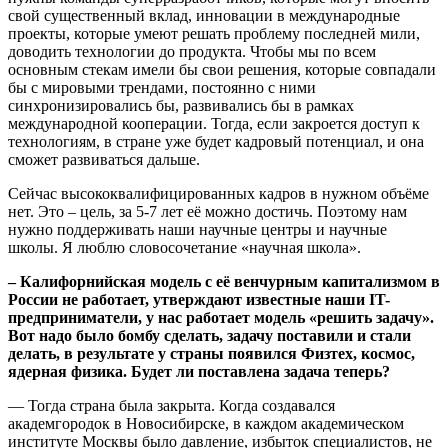
свой существенный вклад, инновации в международные
проекты, которые умеют решать проблему последней мили,
доводить технологии до продукта. Чтобы мы по всем
основным стекам имели бы свои решения, которые совпадали
бы с мировыми трендами, постоянно с ними
синхронизировались бы, развивались бы в рамках
международной кооперации. Тогда, если закроется доступ к
технологиям, в стране уже будет кадровый потенциал, и она
сможет развиваться дальше.
Сейчас высококвалифицированных кадров в нужном объёме
нет. Это – цель, за 5-7 лет её можно достичь. Поэтому нам
нужно поддерживать наши научные центры и научные
школы. Я люблю словосочетание «научная школа».
– Калифорнийская модель с её венчурным капитализмом в
России не работает, утверждают известные наши IT-
предприниматели, у нас работает модель «решить задачу».
Вот надо было бомбу сделать, задачу поставили и стали
делать, в результате у страны появился Физтех, космос,
ядерная физика. Будет ли поставлена задача теперь?
— Тогда страна была закрыта. Когда создавался
академгородок в Новосибирске, в каждом академическом
институте Москвы было давление, избыток специалистов, не