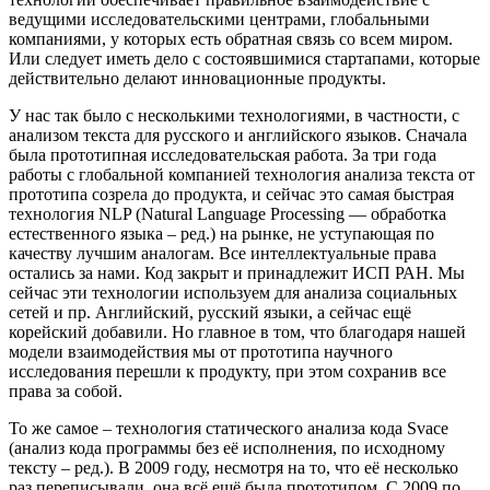
ведущими исследовательскими центрами, глобальными
компаниями, у которых есть обратная связь со всем миром.
Или следует иметь дело с состоявшимися стартапами, которые
действительно делают инновационные продукты.
У нас так было с несколькими технологиями, в частности, с
анализом текста для русского и английского языков. Сначала
была прототипная исследовательская работа. За три года
работы с глобальной компанией технология анализа текста от
прототипа созрела до продукта, и сейчас это самая быстрая
технология NLP (Natural Language Processing — обработка
естественного языка – ред.) на рынке, не уступающая по
качеству лучшим аналогам. Все интеллектуальные права
остались за нами. Код закрыт и принадлежит ИСП РАН. Мы
сейчас эти технологии используем для анализа социальных
сетей и пр. Английский, русский языки, а сейчас ещё
корейский добавили. Но главное в том, что благодаря нашей
модели взаимодействия мы от прототипа научного
исследования перешли к продукту, при этом сохранив все
права за собой.
То же самое – технология статического анализа кода Svace
(анализ кода программы без её исполнения, по исходному
тексту – ред.). В 2009 году, несмотря на то, что её несколько
раз переписывали, она всё ещё была прототипом. С 2009 по