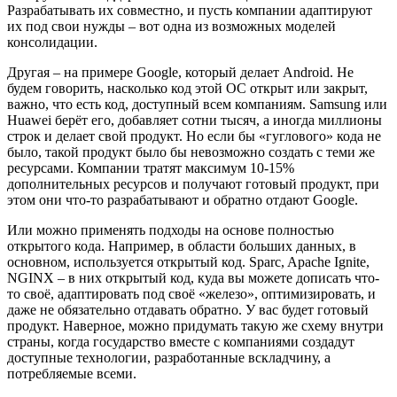
Разрабатывать их совместно, и пусть компании адаптируют
их под свои нужды – вот одна из возможных моделей
консолидации.
Другая – на примере Google, который делает Android. Не
будем говорить, насколько код этой ОС открыт или закрыт,
важно, что есть код, доступный всем компаниям. Samsung или
Huawei берёт его, добавляет сотни тысяч, а иногда миллионы
строк и делает свой продукт. Но если бы «гуглового» кода не
было, такой продукт было бы невозможно создать с теми же
ресурсами. Компании тратят максимум 10-15%
дополнительных ресурсов и получают готовый продукт, при
этом они что-то разрабатывают и обратно отдают Google.
Или можно применять подходы на основе полностью
открытого кода. Например, в области больших данных, в
основном, используется открытый код. Sparc, Apache Ignite,
NGINX – в них открытый код, куда вы можете дописать что-
то своё, адаптировать под своё «железо», оптимизировать, и
даже не обязательно отдавать обратно. У вас будет готовый
продукт. Наверное, можно придумать такую же схему внутри
страны, когда государство вместе с компаниями создадут
доступные технологии, разработанные вскладчину, а
потребляемые всеми.