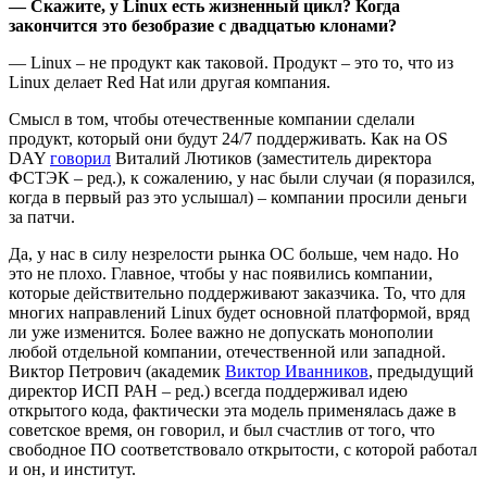
— Скажите, у Linux есть жизненный цикл? Когда
закончится это безобразие с двадцатью клонами?
— Linux – не продукт как таковой. Продукт – это то, что из
Linux делает Red Hat или другая компания.
Смысл в том, чтобы отечественные компании сделали
продукт, который они будут 24/7 поддерживать. Как на OS
DAY
говорил
Виталий Лютиков (заместитель директора
ФСТЭК – ред.), к сожалению, у нас были случаи (я поразился,
когда в первый раз это услышал) – компании просили деньги
за патчи.
Да, у нас в силу незрелости рынка ОС больше, чем надо. Но
это не плохо. Главное, чтобы у нас появились компании,
которые действительно поддерживают заказчика. То, что для
многих направлений Linux будет основной платформой, вряд
ли уже изменится. Более важно не допускать монополии
любой отдельной компании, отечественной или западной.
Виктор Петрович (академик
Виктор Иванников
, предыдущий
директор ИСП РАН – ред.) всегда поддерживал идею
открытого кода, фактически эта модель применялась даже в
советское время, он говорил, и был счастлив от того, что
свободное ПО соответствовало открытости, с которой работал
и он, и институт.