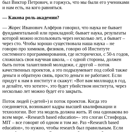
был Виктор Петрович, и горжусь, что мы были его учениками
и нам есть, на кого равняться.
— Какова роль академии?
— Жорес Иванович Алфёров говорил, что наука не бывает
фундаментальной или прикладной; бывает наука, результаты
которой можно использовать через несколько лет, а бывает –
через сто. Чтобы хорошо существовала наша наука – не
говорю про химиков, физиков, говорю об Институте
системного программирования, где исторически, с 50-х годов,
сложилась своя научная школа, – с одной стороны, должен
быть поток талантливой молодежи, с другой – поток
качественных проектов, а это подразумевает под собой также
деньги и обратную связь, просто деньги не работают. Если
придут к нам в институт и скажут: «Вот вам миллиард в год,
и делайте, что хотите», это будет убийством института, через
несколько лет можно будет его закрыть.
Поток людей («детей») и поток проектов. Когда это
соединяется, возникают кадры высшей квалификации и
технологии. Вот эта модель должна жить. И она одинакова во
всем мире. «Research based education»– это слоган Стэнфорда,
MIT – все говорят об одном и том же. Раз «Research based
education», то нужно, чтобы research был правильным. Если