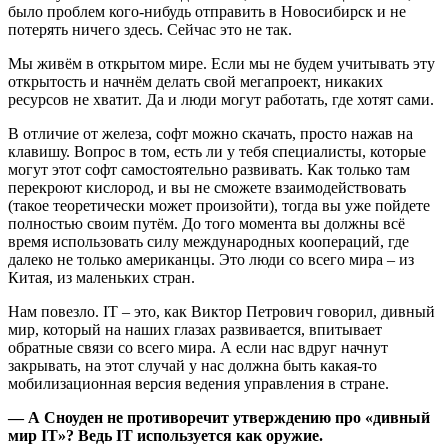
было проблем кого-нибудь отправить в Новосибирск и не
потерять ничего здесь. Сейчас это не так.
Мы живём в открытом мире. Если мы не будем учитывать эту
открытость и начнём делать свой мегапроект, никаких
ресурсов не хватит. Да и люди могут работать, где хотят сами.
В отличие от железа, софт можно скачать, просто нажав на
клавишу. Вопрос в том, есть ли у тебя специалисты, которые
могут этот софт самостоятельно развивать. Как только там
перекроют кислород, и вы не сможете взаимодействовать
(такое теоретически может произойти), тогда вы уже пойдете
полностью своим путём. До того момента вы должны всё
время использовать силу международных коопераций, где
далеко не только американцы. Это люди со всего мира – из
Китая, из маленьких стран.
Нам повезло. IT – это, как Виктор Петрович говорил, дивный
мир, который на наших глазах развивается, впитывает
обратные связи со всего мира. А если нас вдруг начнут
закрывать, на этот случай у нас должна быть какая-то
мобилизационная версия ведения управления в стране.
— А Сноуден не противоречит утверждению про «дивный
мир IT»? Ведь IT используется как оружие.