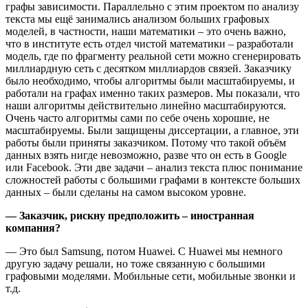
графы зависимости. Параллельно с этим проектом по анализу
текста мы ещё занимались анализом больших графовых
моделей, в частности, наши математики – это очень важно,
что в институте есть отдел чистой математики – разработали
модель, где по фрагменту реальной сети можно сгенерировать
миллиардную сеть с десятком миллиардов связей. Заказчику
было необходимо, чтобы алгоритмы были масштабируемы, и
работали на графах именно таких размеров. Мы показали, что
наши алгоритмы действительно линейно масштабируются.
Очень часто алгоритмы сами по себе очень хорошие, не
масштабируемы. Были защищены диссертации, а главное, эти
работы были приняты заказчиком. Потому что такой объём
данных взять нигде невозможно, разве что он есть в Google
или Facebook. Эти две задачи – анализ текста плюс понимание
сложностей работы с большими графами в контексте больших
данных – были сделаны на самом высоком уровне.
— Заказчик, рискну предположить – иностранная
компания?
— Это был Samsung, потом Huawei. С Huawei мы немного
другую задачу решали, но тоже связанную с большими
графовыми моделями. Мобильные сети, мобильные звонки и
т.д.