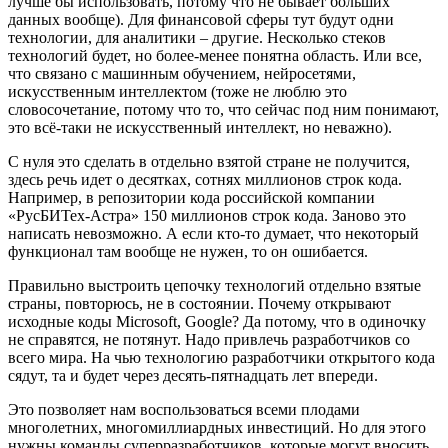
лучше бы использовать, потому что не бывает больших
данных вообще). Для финансовой сферы тут будут одни
технологии, для аналитики – другие. Несколько стеков
технологий будет, но более-менее понятна область. Или все,
что связано с машинным обучением, нейросетями,
искусственным интеллектом (тоже не люблю это
словосочетание, потому что то, что сейчас под ним понимают,
это всё-таки не искусственный интеллект, но неважно).
С нуля это сделать в отдельно взятой стране не получится,
здесь речь идет о десятках, сотнях миллионов строк кода.
Например, в репозитории кода российской компании
«РусБИТех-Астра» 150 миллионов строк кода. Заново это
написать невозможно. А если кто-то думает, что некоторый
функционал там вообще не нужен, то он ошибается.
Правильно выстроить цепочку технологий отдельно взятые
страны, повторюсь, не в состоянии. Почему открывают
исходные коды Microsoft, Google? Да потому, что в одиночку
не справятся, не потянут. Надо привлечь разработчиков со
всего мира. На чью технологию разработчики открытого кода
сядут, та и будет через десять-пятнадцать лет впереди.
Это позволяет нам воспользоваться всеми плодами
многолетних, многомиллиардных инвестиций. Но для этого
нужны команды суперразработчиков, которые могут вносить