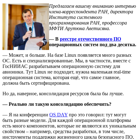
Предлагаем вашему вниманию интервью
члена-корреспондента РАН, директора
Института системного
программирования РАН, профессора
МФТИ Арутюна Аветисяна.
— В
реестре отечественного ПО
операционных систем под два десятка.
— Может, и больше. На базе Linux появляется много разных
ОС. Есть и специализированные. Мы, в частности, вместе с
ГосНИИАС разрабатываем операционную систему для
авионики. Тут Linux не подходит, нужна маленькая real-time
операционная система, которая ещё, что самое главное,
должна быть сертифицирована.
Но да, наверное, консолидация ресурсов была бы лучше.
— Реально ли такую консолидацию обеспечить?
— Я на конференции
OS DAY
про это говорил: тут могут
быть разные модели. Для каждой операционной платформы
есть много компонентов, которые не являются их уникальным
свойством – например, средства разработки, в том числе,
инструменты поддержки жизненного цикла безопасного ПО.