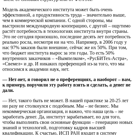
Модель академического института может быть очень
эффективной, а продуктивность труда – значительно выше,
чем в коммерческой компании. С одной стороны, мы
выстроили международную кооперацию, с другой – ощутимо
растёт потребность в технологиях института внутри страны.
Это не сегодня произошло, последние десять лет потребность
реально росла, несмотря ни на что. Например, в 2006 году у
нас 97% заказов были внешние, сейчас же их 50%. При том,
что бюджет института вырос за эти годы. То есть 50%
внутренних заказчиков – «Вымпелком», «РусБИТех-Астра»,
«Свемел» и др. И никаких преференций из-за того, что мы
относимся к академии наук, нет.
— Нет-нет, я говорил не о преференциях, а наоборот – вам,
к примеру, поручили эту работу взять и сделать, а денег не
дали.
— Нет, такого быть не может. В нашей практике за 20-25 лет
ни разу не столкнулся с подобным. Мы – не бизнес. Мы
некоммерческая организация, и важно, что наша цель – не
заработать денег. Да, институт зарабатывает, но для того,
чтобы выполнять свои основные функции – генерацию новых
знаний и технологий, подготовку кадров высшей
квалификации. К счастью, ИСП РАН входит в систему