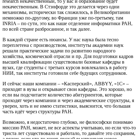
research некачественный, то у вас и образование будет
некачественным. В Стэнфорде это делается через одни
механизмы, исторически так сложилось, в Великобритании
немножко по-другому, во Франции уже по-третьему, там
INRIA – по сути, это как наше отделение информатики РАН,
по всей стране разбросанное, и так далее.
В каждой стране есть нюансы. У нас наука была тесно
переплетена с производством, институты академии наук
решали практические задачи по развитию народного
хозяйства, космической отрасли и пр. Для подготовки кадров
высшей квалификации существовали базовые кафедры в
вузах, где студенты с третьих курсов вовлекались в работу
НИИ, так институты готовили себе будущих сотрудников.
И сейчас наши компании – «Касперский», ABBYY, «1С» –
приходят в вузы и открывают свои кафедры. Это хорошо, но
если вы подсчитаете количество абитуриентов, которые
проходят через компании и через академические структуры, я
уверен, хоть и не имею статистики, выяснится, что большая
часть идёт через структуры РАН.
Возможно, я недостаточно глубоко, не философски понимаю
миссию РАН, может, не все аспекты учитываю, но если что-то
триста лет существовало и работало, то давайте это сохраним,
а рядом, если кто-то хочет, пускай выстраивает новое.