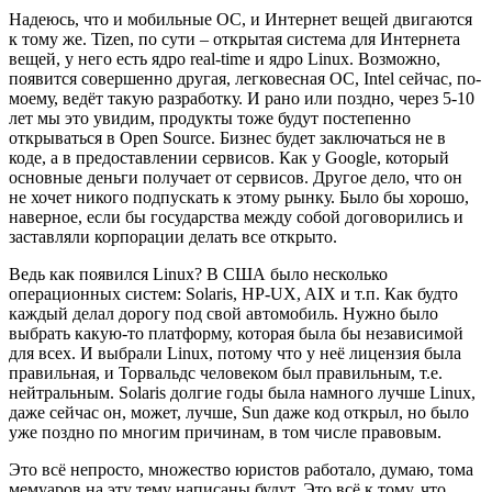
Надеюсь, что и мобильные ОС, и Интернет вещей двигаются
к тому же. Tizen, по сути – открытая система для Интернета
вещей, у него есть ядро real-time и ядро Linux. Возможно,
появится совершенно другая, легковесная ОС, Intel сейчас, по-
моему, ведёт такую разработку. И рано или поздно, через 5-10
лет мы это увидим, продукты тоже будут постепенно
открываться в Open Source. Бизнес будет заключаться не в
коде, а в предоставлении сервисов. Как у Google, который
основные деньги получает от сервисов. Другое дело, что он
не хочет никого подпускать к этому рынку. Было бы хорошо,
наверное, если бы государства между собой договорились и
заставляли корпорации делать все открыто.
Ведь как появился Linux? В США было несколько
операционных систем: Solaris, HP-UX, AIX и т.п. Как будто
каждый делал дорогу под свой автомобиль. Нужно было
выбрать какую-то платформу, которая была бы независимой
для всех. И выбрали Linux, потому что у неё лицензия была
правильная, и Торвальдс человеком был правильным, т.е.
нейтральным. Solaris долгие годы была намного лучше Linux,
даже сейчас он, может, лучше, Sun даже код открыл, но было
уже поздно по многим причинам, в том числе правовым.
Это всё непросто, множество юристов работало, думаю, тома
мемуаров на эту тему написаны будут. Это всё к тому, что