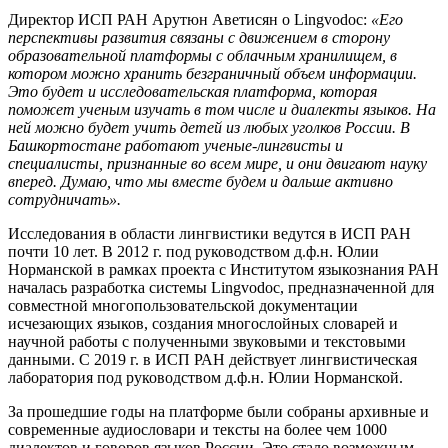
Директор ИСП РАН Арутюн Аветисян о Lingvodoc:
«Его
перспективы развития связаны с движением в сторону
образовательной платформы с облачным хранилищем, в
котором можно хранить безграничный объем информации.
Это будет и исследовательская платформа, которая
поможет ученым изучать в том числе и диалекты языков. На
ней можно будет учить детей из любых уголков России. В
Башкортостане работают ученые-лингвисты и
специалисты, признанные во всем мире, и они двигают науку
вперед. Думаю, что мы вместе будем и дальше активно
сотрудничать».
Исследования в области лингвистики ведутся в ИСП РАН
почти 10 лет. В 2012 г. под руководством д.ф.н. Юлии
Норманской в рамках проекта с Институтом языкознания РАН
началась разработка системы Lingvodoc, предназначенной для
совместной многопользовательской документации
исчезающих языков, создания многослойных словарей и
научной работы с полученными звуковыми и текстовыми
данными. С 2019 г. в ИСП РАН действует лингвистическая
лаборатория под руководством д.ф.н. Юлии Норманской.
За прошедшие годы на платформе были собраны архивные и
современные аудиословари и тексты на более чем 1000
диалектов и говоров языков России. Это стало возможным