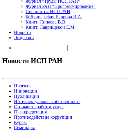
Журнал "Труды ИСП РАН"
Журнал РАН "Программирование"
Препринты ИСП РАН
Библиография Лаврова И.А.
Книги Липаева В.В.
Книги Лаврищевой Е.М.
Новости
Лицензии
Новости ИСП РАН
Проекты
Инновации
Публикации
Интеллектуальная собственность
Стоимость работ и услуг
IT аккредитация
Противодействие коррупции
Курсы
Семинары