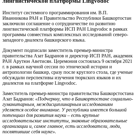
лингвистической платформы Lingvodoc
Институт системного программирования им. В.П.
Иванникова РАН и Правительство Республики Башкортостан
заключили соглашение о сотрудничестве по развитию
лингвистической платформы ИСП РАН Lingvodoc в рамках
программы совместных комплексных исследований северо-
западного диалекта башкирского языка.
Документ подписали заместитель премьер-министра
правительства Азат Бадранов и директор ИСП РАН, академик
РАН Арутюн Аветисян. Церемония состоялась 9 октября 2021
г. в рамках научной сессии по этнической истории и
антропологии башкир, сразу после круглого стола, где ученые
обсуждали перспективы изучения тюркских языков и их
диалектов на платформе Lingvodoc.
Заместитель премьер-министра правительства Башкорстостана
Азат Бадранов:
«Подчеркну, что в Башкортостане социально-
гуманитарным, междисциплинарным исследованиям
уделяется особое внимание. У республики имеется большой
потенциал для развития науки – есть крупные
исследовательские институты, знаковые образовательные
организации и, самое главное, есть исследователи, люди,
посвятившие себя науке».