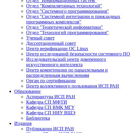
Отдел "Информационных систем"
Отдел "Компиляторных технологий"
Отдел "Системного программирования"
Отдел "Системной интеграции и прикладных
программных комплексов"
Отдел "Теоретической информатики"
Отдел "Технологий программирования"
Ученый совет
Диссертационный совет
Центр верификации ОС Linux
Центр исследований безопасности системного ПО
Исследовательский центр доверенного
искусственного интеллекта
Центр компетенции по параллельным и
распределенным вычислениям
Орган по сертификации
Центр коллективного пользования ИСП РАН
Образование
Аспирантура ИСП РАН
Кафедра СП МФТИ
Кафедра СП ВМК МГУ
Кафедра СП НИУ ВШЭ
Библиотека
Издания
Публикации ИСП РАН