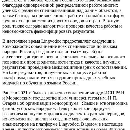
благодаря одновременной распределенной работе многих
ученых с разными специализациями над одним объектом, а
также благодаря привлечению к работе на онлайн-платформе
лучших специалистов из других городов и стран. Важную
роль также сыграли алгоритмы проверки качества работы и
невозможность фальсифицировать результаты.
В настоящее время Lingvodoc предоставляет следующие
возможности: объединение всех специалистов по языкам
народов России; создание подсистем (модулей) для
археологов, антропологов и генетиков с целью аналогичного
повышения производительности труда и качества научных
результатов; проведение междисциплинарных сопоставлений.
На базе результатов, полученных в процессе работы
платформы, планируется создание прикладных учебных
модулей по обучению языкам России.
Ранее в 2021 г. было заключено соглашение между ИСП РАН
и Мордовским государственным университетом им. Н.П.
Огарева об организации консорциума «Языки и этногеномика
финно-угорских народов». Цель работы консорциума –
развитием корпусов мордовских диалектов разных периодов,
их осмысление, анализ и создание морфологических
анализаторов на платформе Lingvodoc. В целом в настоящее
время Lingvodoc используется лингвистами из более 30 вузов