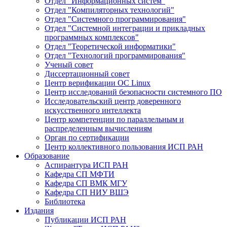
Отдел "Информационных систем"
Отдел "Компиляторных технологий"
Отдел "Системного программирования"
Отдел "Системной интеграции и прикладных
программных комплексов"
Отдел "Теоретической информатики"
Отдел "Технологий программирования"
Ученый совет
Диссертационный совет
Центр верификации ОС Linux
Центр исследований безопасности системного ПО
Исследовательский центр доверенного
искусственного интеллекта
Центр компетенции по параллельным и
распределенным вычислениям
Орган по сертификации
Центр коллективного пользования ИСП РАН
Образование
Аспирантура ИСП РАН
Кафедра СП МФТИ
Кафедра СП ВМК МГУ
Кафедра СП НИУ ВШЭ
Библиотека
Издания
Публикации ИСП РАН