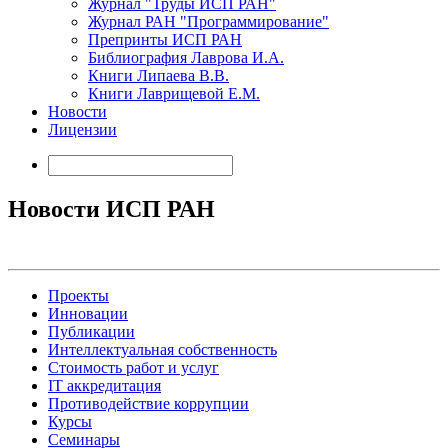
Журнал "Труды ИСП РАН"
Журнал РАН "Программирование"
Препринты ИСП РАН
Библиография Лаврова И.А.
Книги Липаева В.В.
Книги Лаврищевой Е.М.
Новости
Лицензии
Новости ИСП РАН
Проекты
Инновации
Публикации
Интеллектуальная собственность
Стоимость работ и услуг
IT аккредитация
Противодействие коррупции
Курсы
Семинары