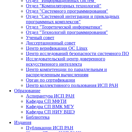
Отдел "Информационных систем"
Отдел "Компиляторных технологий"
Отдел "Системного программирования"
Отдел "Системной интеграции и прикладных
программных комплексов"
Отдел "Теоретической информатики"
Отдел "Технологий программирования"
Ученый совет
Диссертационный совет
Центр верификации ОС Linux
Центр исследований безопасности системного ПО
Исследовательский центр доверенного
искусственного интеллекта
Центр компетенции по параллельным и
распределенным вычислениям
Орган по сертификации
Центр коллективного пользования ИСП РАН
Образование
Аспирантура ИСП РАН
Кафедра СП МФТИ
Кафедра СП ВМК МГУ
Кафедра СП НИУ ВШЭ
Библиотека
Издания
Публикации ИСП РАН