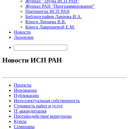
Журнал "Труды ИСП РАН"
Журнал РАН "Программирование"
Препринты ИСП РАН
Библиография Лаврова И.А.
Книги Липаева В.В.
Книги Лаврищевой Е.М.
Новости
Лицензии
Новости ИСП РАН
Проекты
Инновации
Публикации
Интеллектуальная собственность
Стоимость работ и услуг
IT аккредитация
Противодействие коррупции
Курсы
Семинары