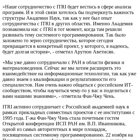
«Наше сотрудничество с ITRI будет вестись в сфере анализа
программ. И в этой связи хотелось бы подчеркнуть важность
структуры Академии Наук, так как у нее был опыт
сотрудничества с ITRI в других областях. Именно Академия
познакомила нас с ITRI в тот момент, когда там решили
развивать тему системного программирования. Так было
заложено то зерно сотрудничества, которое сегодня
превращается в конкретный проект, у которого, я надеюсь,
будет долгая история», - отметил Арутюн Аветисян.
«Мы уже давно сотрудничали с РАН в области физики и
материаловедения. Сейчас же мы хотим расширить это
взаимодействие на информационные технологии, так как уже
давно знаем о квалификации и результативности его
специалистов. Нам очень важно общаться с российским ИТ-
сообществом, чтобы научиться чему-то у вас и поделиться с
вами нашими знаниями», - отметила Фан-Чжу Чень.
ITRI активно сотрудничает с Российской академией наук в
рамках прикладных совместных проектов с ее институтами с
1995 года. Г-жа Фан-Чжу Чэнь стала почетным гостем
Открытой конференции ИСП РАН им. В.П. Иванникова,
одной из самых авторитетных в мире площадок,
посвященных системному программированию. 22 ноября на