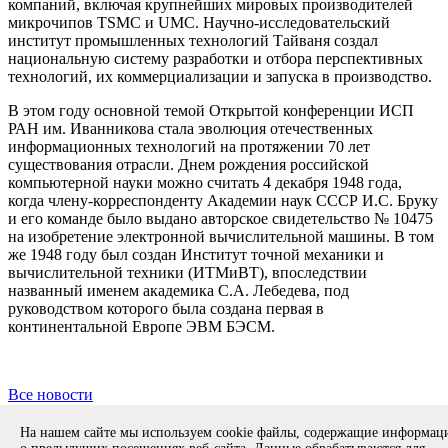
компаний, включая крупнейших мировых производителей
микрочипов TSMC и UMC. Научно-исследовательский
институт промышленных технологий Тайваня создал
национальную систему разработки и отбора перспективных
технологий, их коммерциализации и запуска в производство.
В этом году основной темой Открытой конференции ИСП
РАН им. Иванникова стала эволюция отечественных
информационных технологий на протяжении 70 лет
существования отрасли. Днем рождения российской
компьютерной науки можно считать 4 декабря 1948 года,
когда члену-корреспонденту Академии наук СССР И.С. Бруку
и его команде было выдано авторское свидетельство № 10475
на изобретение электронной вычислительной машины. В том
же 1948 году был создан Институт точной механики и
вычислительной техники (ИТМиВТ), впоследствии
названный именем академика С.А. Лебедева, под
руководством которого была создана первая в
континентальной Европе ЭВМ БЭСМ.
Все новости
Copyright © 1994-2026 ИСП РАН. 109004, г. Москва, ул. А.
На нашем сайте мы используем cookie файлы, содержащие информа
Солженицына, дом 25.
Противодействие коррупции
.