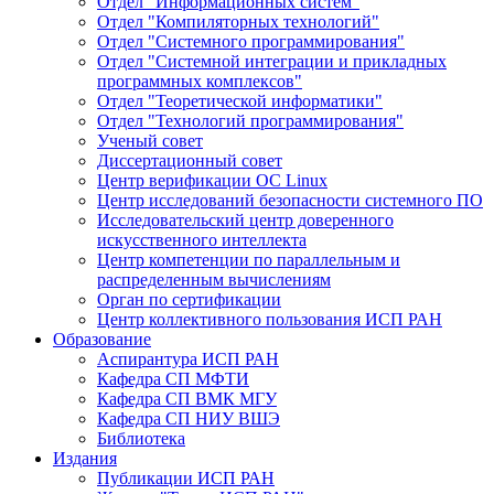
Отдел "Информационных систем"
Отдел "Компиляторных технологий"
Отдел "Системного программирования"
Отдел "Системной интеграции и прикладных
программных комплексов"
Отдел "Теоретической информатики"
Отдел "Технологий программирования"
Ученый совет
Диссертационный совет
Центр верификации ОС Linux
Центр исследований безопасности системного ПО
Исследовательский центр доверенного
искусственного интеллекта
Центр компетенции по параллельным и
распределенным вычислениям
Орган по сертификации
Центр коллективного пользования ИСП РАН
Образование
Аспирантура ИСП РАН
Кафедра СП МФТИ
Кафедра СП ВМК МГУ
Кафедра СП НИУ ВШЭ
Библиотека
Издания
Публикации ИСП РАН