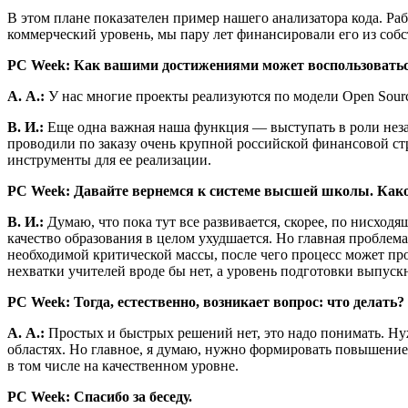
В этом плане показателен пример нашего анализатора кода. Рабо
коммерческий уровень, мы пару лет финансировали его из собс
PC
Week
: Как вашими достижениями может воспользоватьс
А. А.:
У нас многие проекты реализуются по модели Open Sourc
В. И.:
Еще одна важная наша функция — выступать в роли неза
проводили по заказу очень крупной российской финансовой стр
инструменты для ее реализации.
PC
Week
: Давайте вернемся к системе высшей школы. Как
В. И.:
Думаю, что пока тут все развивается, скорее, по нисход
качество образования в целом ухудшается. Но главная пробле
необходимой критической массы, после чего процесс может про
нехватки учителей вроде бы нет, а уровень подготовки выпуск
PC
Week
: Тогда, естественно, возникает вопрос: что делать?
А. А.:
Простых и быстрых решений нет, это надо понимать. Нуж
областях. Но главное, я думаю, нужно формировать повышение 
в том числе на качественном уровне.
PC
Week
: Спасибо за беседу.