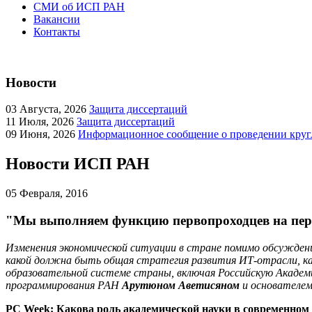
СМИ об ИСП РАН
Вакансии
Контакты
Новости
03
Августа, 2026
Защита диссертаций
11
Июля, 2026
Защита диссертаций
09
Июня, 2026
Информационное сообщение о проведении кругл
Новости ИСП РАН
05
Февраля, 2016
"Мы выполняем функцию первопроходцев на пер
Изменения экономической ситуации в стране помимо обсуждени
какой должна быть общая стратегия развития ИТ-отрасли, как
образовательной системе страны, включая Российскую Академ
программирования РАН
Арутюном Аветисяном
и основателе
PC
Week
: Какова роль академической науки в современном