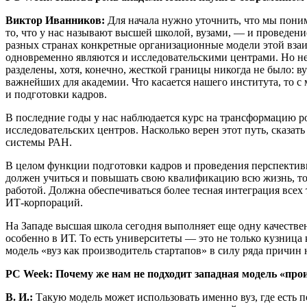
Виктор Иванников:
Для начала нужно уточнить, что мы пони
то, что у нас называют высшей школой, вузами, — и проведени
разных странах конкретные организационные модели этой взаи
одновременно являются и исследовательскими центрами. Но н
разделены, хотя, конечно, жесткой границы никогда не было: в
важнейших для академии. Что касается нашего института, то с 
и подготовки кадров.
В последние годы у нас наблюдается курс на трансформацию 
исследовательских центров. Насколько верен этот путь, сказат
системы РАН.
В целом функции подготовки кадров и проведения перспективн
должен учиться и повышать свою квалификацию всю жизнь, то е
работой. Должна обеспечиваться более тесная интеграция все
ИТ-корпораций.
На Западе высшая школа сегодня выполняет еще одну качестве
особенно в ИТ. То есть университеты — это не только кузница 
модель «вуз как производитель стартапов» в силу ряда причин
PC Week: Почему же нам не подходит западная модель «про
В. И.:
Такую модель может использовать именно вуз, где есть 