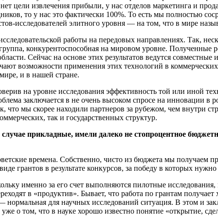
 нет цели извлечения прибыли, у нас отделов маркетинга и про
иков, то у нас это фактически 100%. То есть мы полностью соср
в-исследователей элитного уровня — на том, что в мире называе
исследовательской работы на передовых направлениях. Так, неско
 группа, конкурентоспособная на мировом уровне. Полученные р
области. Сейчас на основе этих результатов ведутся совместные
чают возможности применения этих технологий в коммерческих 
ире, и в нашей стране.
проверив на уровне исследования эффективность той или иной те
лема заключается в не очень высоком спросе на инновации в ро
к, что мы скорее находили партнеров за рубежом, чем внутри ст
оммерческих, так и государственных структур.
м случае прикладные, имели далеко не стопроцентное бюджет
ветские времена. Собственно, чисто из бюджета мы получаем пр
виде грантов в результате конкурсов, за победу в которых нужно
ольку именно за его счет выполняются пилотные исследования,
реходят в «продуктив». Бывает, что работа по грантам получает
— нормальная для научных исследований ситуация. В этом и зак
 уже о том, что в науке хорошо известно понятие «открытие, сд