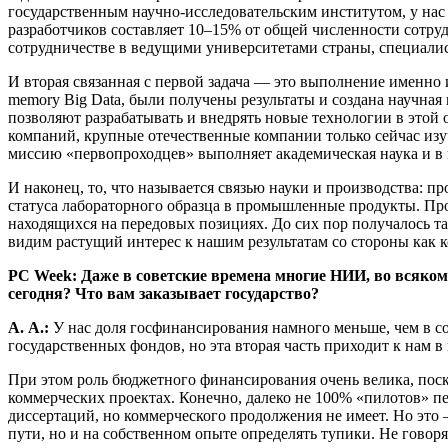
государственным научно-исследовательским институтом, у нас
разработчиков составляет
10–15%
от общей численности сотрудн
сотрудничестве в ведущими университетами страны, специалисто
И вторая связанная с первой задача — это выполнение именно 
memory Big Data, были получены результаты и создана научная
позволяют разрабатывать и внедрять новые технологии в этой 
компаний, крупные отечественные компании только сейчас изу
миссию «первопроходцев» выполняет академическая наука и в м
И наконец, то, что называется связью науки и производства: 
статуса лабораторного образца в промышленные продукты. Проб
находящихся на передовых позициях. До сих пор получалось та
видим растущий интерес к нашим результатам со стороны как к
PC
Week
: Даже в советские времена многие НИИ, во всяко
сегодня? Что вам заказывает государство?
А. А.:
У нас доля госфинансирования намного меньше, чем в со
государственных фондов, но эта вторая часть приходит к нам в 
При этом роль бюджетного финансирования очень велика, поск
коммерческих проектах. Конечно, далеко не 100% «пилотов» пе
диссертаций, но коммерческого продолжения не имеет. Но это 
пути, но и на собственном опыте определять тупики. Не говоря