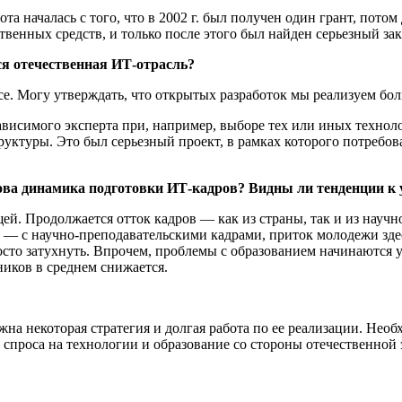
та началась с того, что в 2002 г. был получен один грант, потом
твенных средств, и только после этого был найден серьезный зак
я отечественная ИТ-отрасль?
e. Могу утверждать, что открытых разработок мы реализуем боль
висимого эксперта при, например, выборе тех или иных техноло
уктуры. Это был серьезный проект, в рамках которого потребова
ова динамика подготовки ИТ-кадров? Видны ли тенденции к
ящей. Продолжается отток кадров — как из страны, так и из науч
ма — с научно-преподавательскими кадрами, приток молодежи зд
сто затухнуть. Впрочем, проблемы с образованием начинаются у
ников в среднем снижается.
на некоторая стратегия и долгая работа по ее реализации. Нео
спроса на технологии и образование со стороны отечественной 