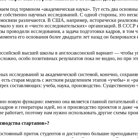
маем под термином «академическая наука». Тут есть два основн
е собственно научных исследований. С одной стороны, это неско
мосвязи различаются. В США, например, исторически реализова
емало у них и «чисто исследовательских» организаций. В СССР
узы проводили исследования, а задача подготовки кадров, в том 
момента его основания более двадцати лет назад он базировался
российской высшей школы в англосаксонский вариант — чтобы ун
ь сложно, особо позитивных результатов пока не видно, но при 
ых исследований за академической системой, конечно, сохраня
сть старая модель с жестким разделением этапов «учебы» и «ра
х трех составляющих: учеба, наука, производство. Существенну
нно новую функцию: именно она является главной питательной с
кадров и генераторы идей, но и производство проектов и даже «
 не работает, поэтому нам нужно использовать другие схемы про
изводства стартапов»?
постоянный приток студентов и достаточно большие преподават