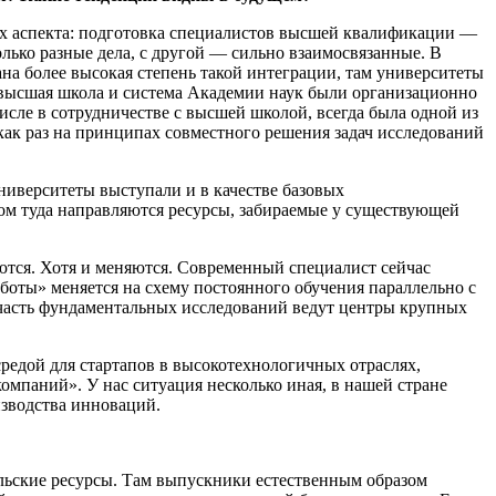
ых аспекта: подготовка специалистов высшей квалификации —
лько разные дела, с другой — сильно взаимосвязанные. В
на более высокая степень такой интеграции, там университеты
 высшая школа и система Академии наук были организационно
числе в сотрудничестве с высшей школой, всегда была одной из
 как раз на принципах совместного решения задач исследований
иверситеты выступали и в качестве базовых
этом туда направляются ресурсы, забираемые у существующей
ются. Хотя и меняются. Современный специалист сейчас
боты» меняется на схему постоянного обучения параллельно с
ю часть фундаментальных исследований ведут центры крупных
редой для стартапов в высокотехнологичных отраслях,
компаний». У нас ситуация несколько иная, в нашей стране
изводства инноваций.
ельские ресурсы. Там выпускники естественным образом