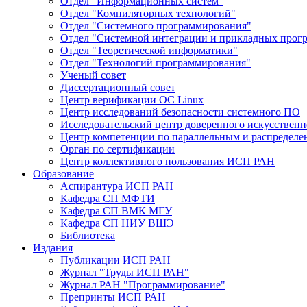
Отдел "Информационных систем"
Отдел "Компиляторных технологий"
Отдел "Системного программирования"
Отдел "Системной интеграции и прикладных прог
Отдел "Теоретической информатики"
Отдел "Технологий программирования"
Ученый совет
Диссертационный совет
Центр верификации ОС Linux
Центр исследований безопасности системного ПО
Исследовательский центр доверенного искусственн
Центр компетенции по параллельным и распредел
Орган по сертификации
Центр коллективного пользования ИСП РАН
Образование
Аспирантура ИСП РАН
Кафедра СП МФТИ
Кафедра СП ВМК МГУ
Кафедра СП НИУ ВШЭ
Библиотека
Издания
Публикации ИСП РАН
Журнал "Труды ИСП РАН"
Журнал РАН "Программирование"
Препринты ИСП РАН