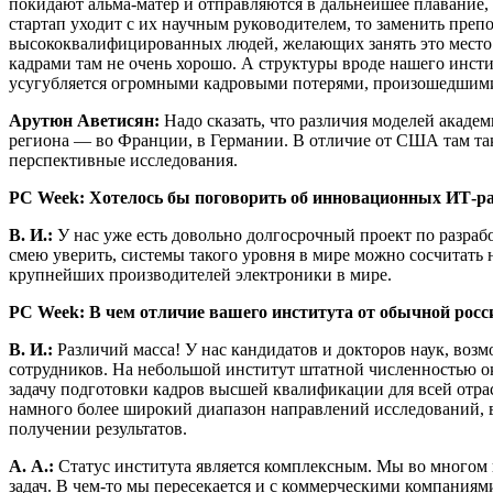
покидают альма-матер и отправляются в дальнейшее плавание, н
стартап уходит с их научным руководителем, то заменить препо
высококвалифицированных людей, желающих занять это место.
кадрами там не очень хорошо. А структуры вроде нашего инсти
усугубляется огромными кадровыми потерями, произошедшими в 
Арутюн Аветисян
:
Надо сказать, что различия моделей академ
региона — во Франции, в Германии. В отличие от США там такж
перспективные исследования.
PC
Week
: Хотелось бы поговорить об инновационных ИТ-ра
В. И.:
У нас уже есть довольно долгосрочный проект по разраб
смею уверить, системы такого уровня в мире можно сосчитать н
крупнейших производителей электроники в мире.
PC
Week
: В чем отличие вашего института от обычной ро
В. И.:
Различий масса! У нас кандидатов и докторов наук, воз
сотрудников. На небольшой институт штатной численностью ок
задачу подготовки кадров высшей квалификации для всей отрасл
намного более широкий диапазон направлений исследований, в
получении результатов.
А. А.:
Статус института является комплексным. Мы во многом п
задач. В чем-то мы пересекается и с коммерческими компаниям