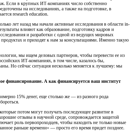
даж. Если в крупных ИТ-компаниях число собственно
едоточены на исследованиях, а также на подготовке, в
тся research education.
лько лет назад мы начали активные исследования в области in-
езультаты влияют как образование, подготовку кадров и
 исследования и разработки с одной из ведущих мировых
продуктах и приходят к нам за консультациями. Именно такую
хнологии, мы ищем деловых партнеров, чтобы перевести ее из
ссийских ИТ-компаниях, в том числе, казалось бы,
раны. Но сейчас ситуация несколько меняется к лучшему: мы
ное финансирование. А как финансируется ваш институт
имерно 15% денег, еще столько же — из разного рода
 бороться.
 которые потом могут получать последующее развитие в
 хорошие отзывы в научной среде, сопровождается защитой
лючает роль первопроходцев, чтобы находить не только новые
еланное раньше времени» — просто его время придет позднее.