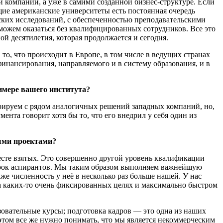
й компании, а уже в самими созданной бизнес-структуре. Если
ущие американские университеты есть постоянная очередь
ских исследований, с обеспеченностью преподавательскими
 можем оказаться без квалифицированных сотрудников. Все это
й десятилетия, которая продолжается и сегодня.
то, что происходит в Европе, в том числе в ведущих странах
финансирования, направляемого и в систему образования, и в
римере вашего института?
урируем с рядом аналогичных решений западных компаний, но,
нта говорит хотя бы то, что его внедрил у себя один из
ными проектами?
есте взятых. Это совершенно другой уровень квалификации
сорок аспирантов. Мы таким образом выполняем важнейшую
же численность у неё в несколько раз больше нашей. У нас
а каких-то очень фиксированных целях и максимально быстром
зовательные курсы; подготовка кадров — это одна из наших
 этом все же нужно понимать, что мы является некоммерческим