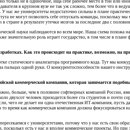
о только не в одиночное, ища себе рабочее место в той или ино
давателя в крупном вузе не так уж сложно, тем более что в вед
 У нас же университеты недостаточно сильны в плане практиче
тута не могут позволить себе отпускать команды, поскольку мы
стране в результате утечки мозгов за последние два с половино
ической науки наблюдаются во всем мире. Наша схема похожа на 
е значительную роль играет государство, в том числе в плане 
зработках. Как это происходит на практике, возможно, на п
отке статического анализатора программного кода. Тут мы конк
а пальцах одной руки. О конкурентоспособности нашего инструме
ссийской коммерческой компании, которая занимается подоб
можно, больше, чем в половине софтверных компаний России, вм
оло двухсот человек приходится более ста студентов и почти 
и, чего не делает ни одна отечественная ИТ-компания, пусть да
 то время как коммерческая компания должна фокусироваться н
ересекаемся с университетами, потому что у нас есть свои обра
и, поскольку есть у нас и вполне коммерческие проекты. Но при