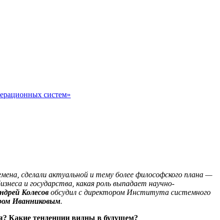
перационных систем»
мена, сделали актуальной и тему более философского плана —
знеса и государства, какая роль выпадает научно-
ндрей Колесов
обсудил с директором Института системного
ом Иванниковым
.
ия? Какие тенденции видны в будущем?