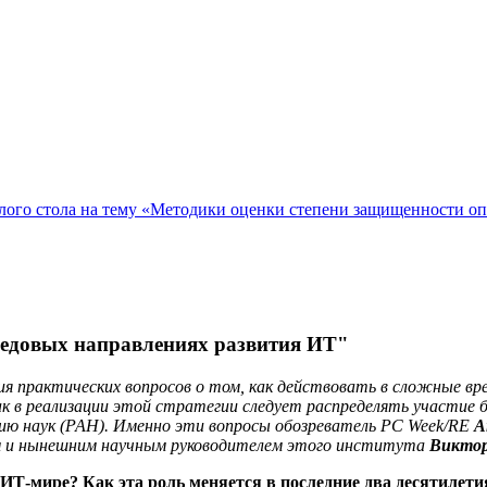
ого стола на тему «Методики оценки степени защищенности о
едовых направлениях развития ИТ"
я практических вопросов о том, как действовать в сложные вре
 в реализации этой стратегии следует распределять участие би
ию наук (РАН). Именно эти вопросы обозреватель PC Week/
RE
А
м и нынешним научным
руководителем этого института
Виктор
 ИТ-мире? Как эта роль меняется в последние два десятилет