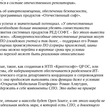
тся в составе отечественного репозитория».
 об импортозамещении, обеспечении безопасности,
 программных продуктов «Отечественный софт».
я успехи и значительный потенциал.
«У отечественных
 необходимо больше внимания уделять совместимости
развития системных продуктов РЕД СОФТ.
– Без этого вывести
ожно».
«Конкурентоспособные отечественные решения могут
О (складского учета) и так далее,
– поддержал его Роман
мещении промежуточного ПО (серверы приложений, шины
темы можно перейти в короткие сроки при условии
то переход может быть реализован относительно
ные, такие, как созданная в НТП «Криптософт» QP ОС, или
емы, где кибериммунитет обеспечивается разделением ИТ-
ического отдела департамента координации и сопровождения
: она продолжит выполнять свои функции даже в условиях
 «Открытая Мобильная Платформа» Роман Аляутдин,
одержать в себе компоненты СПО. Это видно на примере
, отныне и навсегда будет Open Source, и от этого никуда не
 идеальная модель мира, в которой есть СПО, а довлеющего