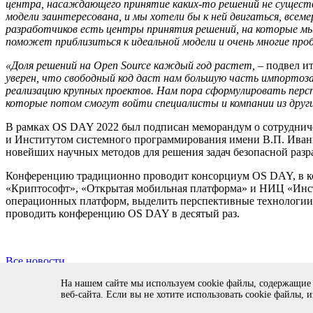
центра, насаждающего принятие каких-то решений не существ
модели заинтересована, и мы хотели бы к ней двигаться, все
разработчиков есть центры принятия решений, на которые мы,
поможет приблизиться к идеальной модели и очень многие пр
«Доля решений на Open Source каждый год растет,
– подвел и
уверен, что свободный код даст нам большую часть импортоза
реализацию крупных проектов. Нам пора сформулировать персп
которые потом смогут войти специалисты и компании из други
В рамках OS DAY 2022 был подписан меморандум о сотруднич
и Институтом системного программирования имени В.П. Иванн
новейших научных методов для решения задач безопасной раз
Конференцию традиционно проводит консорциум OS DAY, в ко
«Криптософт», «Открытая мобильная платформа» и НИЦ «Инсти
операционных платформ, выделить перспективные технологии,
проводить конференцию OS DAY в десятый раз.
Все новости
На нашем сайте мы используем cookie файлы, содержащие
Copyright © 1994-2026 ИСП РАН. 109004, г. Москва, ул. А. Со
веб-сайта. Если вы не хотите использовать cookie файлы, 
Продолжая использовать наш сайт, вы даете согласие на обрабо