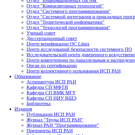
Отдел "Информационных систем"
Отдел "Компиляторных технологий"
Отдел "Системного программирования"
Отдел "Системной интеграции и прикладных прог
Отдел "Теоретической информатики"
Отдел "Технологий программирования"
Ученый совет
Диссертационный совет
Центр верификации ОС Linux
Центр исследований безопасности системного ПО
Исследовательский центр доверенного искусственн
Центр компетенции по параллельным и распредел
Орган по сертификации
Центр коллективного пользования ИСП РАН
Образование
Аспирантура ИСП РАН
Кафедра СП МФТИ
Кафедра СП ВМК МГУ
Кафедра СП НИУ ВШЭ
Библиотека
Издания
Публикации ИСП РАН
Журнал "Труды ИСП РАН"
Журнал РАН "Программирование"
Препринты ИСП РАН