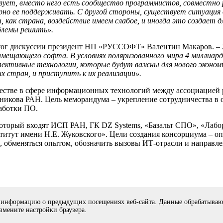
ует, вместо него есть сообщество программистов, совместно 
мерно ее поддерживать. С другой стороны, существует ситуация
 как страна, воздействие имеем слабое, и иногда это создает 
облемы решить».
тог дискуссии президент НП «РУССОФТ» Валентин Макаров.
–
мещающего софта. В условиях поляризованного мира 4 миллиарда
ективные технологии, которые будут важны для нового экономи
х стран, и приступить к их реализации».
естве в сфере информационных технологий между ассоциацией 
икова РАН. Цель меморандума – укрепление сотрудничества в 
работки ПО.
торый входят ИСП РАН, ГК DZ Systems, «Базальт СПО», «Лабо
тут имени Н.Е. Жуковского». Цели создания консорциума – опр
 обменяться опытом, обозначить вызовы ИТ-отрасли и направле
 информацию о предыдущих посещениях веб-сайта. Данные обрабатывают
лженицына, дом 25.
Противодействие коррупции
.
Разработка без
измените настройки браузера.
тку файлов cookies и других пользовательских данных, в соотве