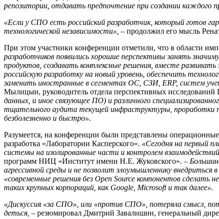
репозитории, отдавать предпочтение при создании каждого п
«Если у СПО есть российский разработчик, который готов га
технологической независимости»,
– продолжил его мысль Рена
При этом участники конференции отметили, что в области имп
разработчиков появились хорошие перспективы занять значим
продуктов, создавать комплексные решения, вместе развивать 
российскую разработку на новый уровень, обеспечить техноло
заменить иностранные в сегментах ОС, СЗИ, ERP, систем учета
Мылицын, руководитель отдела перспективных исследований 
данных, и иное связующее ПО) и различного специализированн
тщательного аудита текущей инфраструктуры, проработки те
безболезненно и быстро».
Разумеется, на конференции были представлены операционные 
разработка «Лаборатории Касперского».
«Сегодня на первый п
системы на изолированные части и контролем взаимодействи
программ НИЦ «Институт имени Н.Е. Жуковского».
– Большин
агрессивной среды и не позволит злоумышленнику внедриться в 
«современные решения без Open Source компонентов сделать
таких крупных корпораций, как Google, Microsoft и так далее».
«Дискуссия «за СПО», или «против СПО», потеряла смысл, пото
деться,
– резюмировал Дмитрий Завалишин, генеральный дире