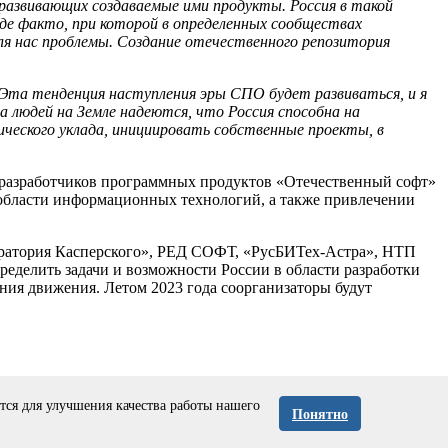
развивающих создаваемые ими продукты. Россия в такой
 де факто, при которой в определенных сообществах
для нас проблемы. Создание отечественного репозитория
 Эта тенденция наступления эры СПО будет развиваться, и я
 людей на Земле надеются, что Россия способна на
ческого уклада, инициировать собственные проекты, в
разработчиков программных продуктов «Отечественный софт»
области информационных технологий, а также привлечении
ратория Касперского», РЕД СОФТ, «РусБИТех-Астра», НТП
еделить задачи и возможности России в области разработки
ния движения. Летом 2023 года соорганизаторы будут
ся для улучшения качества работы нашего
опасного программного обеспечения (РБПО)
Понятно
тствии с
Политикой конфиденциальности