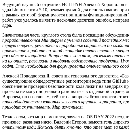
Ведущий научный сотрудник ИСП РАН Алексей Хорошилов в св
ядра Linux версии 5.10, рекомендуемой для использования при
в рамках которой формируются принципы функционирования Те
работ уже удалось выявить несколько десятков ошибок, испра
ядра.
Значительная часть круглого стола была посвящена обсуждени
прорабатываются Минцифры с учетом событий последних мес
первую очередь, речь идет о проработке стратегии по созда
привлечение к работе на этой площадке отечественных специ
российских площадках. Вопрос только в том, насколько отече
на их опыте, развивали и внедряли собственные продукты. Ну
софт. Это необходимо для формирования отечественного соо
Алексей Новодворский, советник генерального директора «База
существующие общедоступные репозитории кода типа GitHub ил
обеспечение проверки безопасности кода лежит на вендорах п
проекты не могут нормально развиваться в отдельной стране, 
Впрочем, по его словам, сейчас на вопросы безопасности стоит
правообладателями которых являются крупные корпорации, пре
приходится учитывать. Мир изменился».
Тезис о том, что мир изменился, звучал на OS DAY 2022 неодн
произнес, развивая идею, Валерий Егоров, заместитель дирек
открытому коду. Должен быть кто-то, кто отвечает за каждую