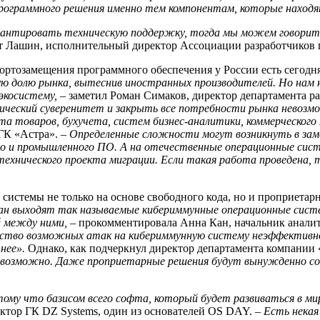
рограммного решения именно тем компонентам, которые находя
рантировать техническую поддержку, тогда мы можем говорить
т Лашин, исполнительный директор Ассоциации разработчиков
ортозамещения программного обеспечения у России есть сегодн
ую долю рынка, вытеснив иностранных производителей. Но нам
экосистему,
– заметил Роман Симаков, директор департамента 
гический суверенитет и закрыть все потребности рынка невозм
 товаров, бухучета, систем бизнес-аналитики, коммерческого П
ГК «Астра».
– Определенные сложности могут возникнуть в за
ого и промышленного ПО. А на отечественные операционные сис
хнического проекта миграции. Если такая работа проведена, 
системы не только на основе свободного кода, но и проприетар
лан выходят так называемые кибериммунные операционные сист
й между ними,
– прокомментировала Анна Кан, начальник аналит
ство возможных атак на кибериммунную систему неэффективно
нее».
Однако, как подчеркнул директор департамента компании
 невозможно. Даже проприетарные решения будут вынужденно с
му что базисом всего софта, который будет развиваться в мире
ктор ГК DZ Systems, один из основателей OS DAY.
– Есть некая