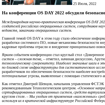
25
Июля, 2022
На конференции OS DAY 2022 обсудили безопасн
Международная научно-практическая конференция OS DAY 2022, 
создателей российских операционных систем, сотрудников на
ведомств, заказчики операционных систем.
Главной темой OS DAY в этом году стало обеспечение информ
разработки системного ПО, новые механизмы безопасности вну
кадровые проблемы отрасли и внедрение принципиально новог
Ярким событием конференции стал круглый стол «Доверенное 
систем – сложная тема,
– отметил, начиная дискуссию, Арут
технологическому суверенитету. Наиболее значимые шаги в это
по близкой схеме инфраструктуры для систематического иссл
разработчиков по обеспечению безопасности наиболее востреб
потенциальные угрозы, выявленные с помощью статического ан
Как отметил Дмитрий Шевцов, начальник управления ФСТЭК Р
рекомендованным Технологическим центром.
«Основное напра
сертифицированных операционных систем, средств виртуализа
круглом столе.
– Мы уходим от применения «наложенных» сред
используя их в критической инфраструктуре Российской Федер