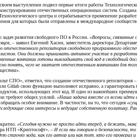
оем выступлении подвел первые итоги работы Технологическо
 конструировании отечественных операционных систем. Создана 
хнологического центра и отрабатывается применение разработа
вления для которых были отправлены в международное сообщест
ю задач развития свободного ПО в России.
«Вопросы, связанные с
яцев,
– заявил Евгений Хасин, заместитель директора Департа
нию отечественного репозитория свободного программного обес
алистов. Они должны принимать активное участие в разработке
ственные компании готовы выкладывать свой код в свободный д
жно понять, чего не хватает отечественным компаниям для тог
бщества».
льт СПО», отметил, что создание отечественного репозитория –
и Gitlab свою функцию выполняют исправно, а гарантировать б
родуктов, использующих этот код. И одно из важнейших преимущ
они требуют общих усилий.
«Наша задача вместе со всеми идти 
 обращать особое внимание. В частности, на то, что сегодня
«cущ
следующие свои интересы и ведущие собственную политику. Ран
ократно.
«Сегодня нужно не просто идти вперед, а бежать, макс
тора НТП «Криптософт».
– И если мы говорим о безопасности, то
 строчку кода, как его автор или как тот, кто его проверил 