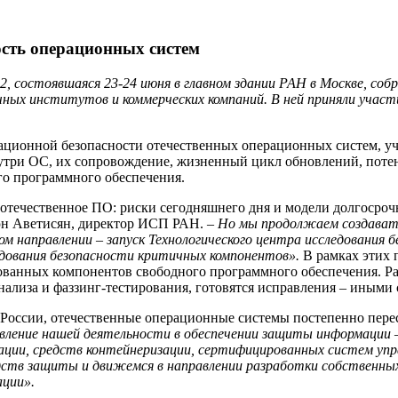
ость операционных систем
состоявшаяся 23-24 июня в главном здании РАН в Москве, собра
учных институтов и коммерческих компаний. В ней приняли уча
ационной безопасности отечественных операционных систем, у
три ОС, их сопровождение, жизненный цикл обновлений, потенци
о программного обеспечения.
отечественное ПО: риски сегодняшнего дня и модели долгосроч
юн Аветисян, директор ИСП РАН.
– Но мы продолжаем создават
м направлении – запуск Технологического центра исследования б
едования безопасности критичных компонентов».
В рамках этих 
ованных компонентов свободного программного обеспечения. Ра
ализа и фаззинг-тестирования, готовятся исправления – иными 
оссии, отечественные операционные системы постепенно перес
вление нашей деятельности в обеспечении защиты информации 
ции, средств контейнеризации, сертифицированных систем упр
ств защиты и движемся в направлении разработки собственных
ации».