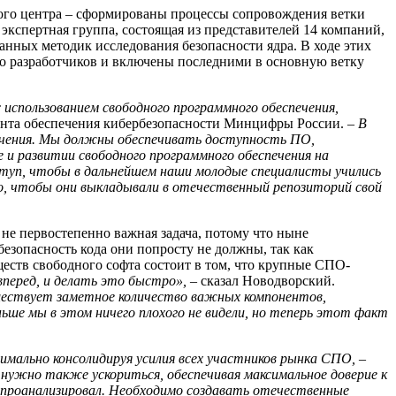
го центра – сформированы процессы сопровождения ветки
экспертная группа, состоящая из представителей 14 компаний,
нных методик исследования безопасности ядра. В ходе этих
во разработчиков и включены последними в основную ветку
 использованием свободного программного обеспечения,
мента обеспечения кибербезопасности Минцифры России.
– В
печения. Мы должны обеспечивать доступность ПО,
 и развитии свободного программного обеспечения на
оступ, чтобы в дальнейшем наши молодые специалисты учились
о, чтобы они выкладывали в отечественный репозиторий свой
 не первостепенно важная задача, потому что ныне
езопасность кода они попросту не должны, так как
еств свободного софта состоит в том, что крупные СПО-
вперед, и делать это быстро»,
– сказал Новодворский.
ествует заметное количество важных компонентов,
ьше мы в этом ничего плохого не видели, но теперь этот факт
имально консолидируя усилия всех участников рынка СПО,
–
 нужно также ускориться, обеспечивая максимальное доверие к
и проанализировал. Необходимо создавать отечественные