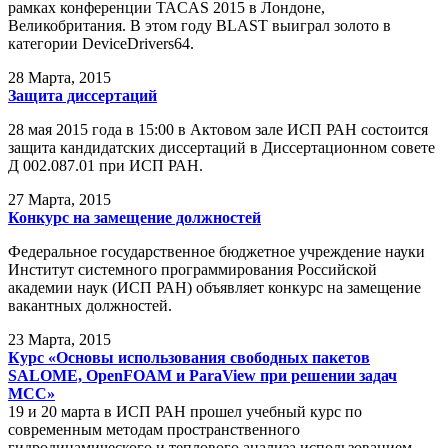
рамках конференции TACAS 2015 в Лондоне,
Великобритания. В этом году BLAST выиграл золото в
категории DeviceDrivers64.
28
Марта, 2015
Защита диссертаций
28 мая 2015 года в 15:00 в Актовом зале ИСП РАН состоится
защита кандидатских диссертаций в Диссертационном совете
Д 002.087.01 при ИСП РАН.
27
Марта, 2015
Конкурс на замещение должностей
Федеральное государственное бюджетное учреждение науки
Институт системного программирования Российской
академии наук (ИСП РАН) объявляет конкурс на замещение
вакантных должностей.
23
Марта, 2015
Курс «Основы использования свободных пакетов
SALOME, OpenFOAM и ParaView при решении задач
МСС»
19 и 20 марта в ИСП РАН прошел учебный курс по
современным методам пространственного
гидродинамического и теплового анализа использованием