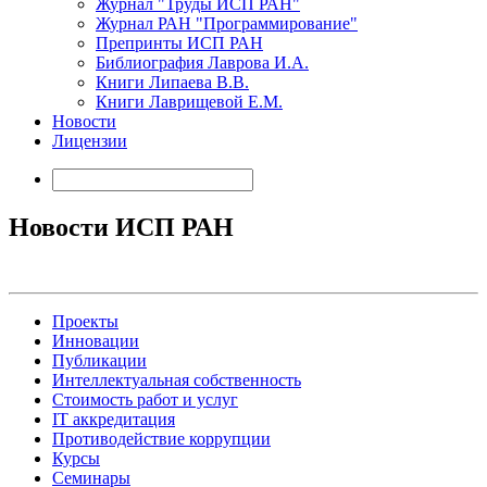
Журнал "Труды ИСП РАН"
Журнал РАН "Программирование"
Препринты ИСП РАН
Библиография Лаврова И.А.
Книги Липаева В.В.
Книги Лаврищевой Е.М.
Новости
Лицензии
Новости ИСП РАН
Проекты
Инновации
Публикации
Интеллектуальная собственность
Стоимость работ и услуг
IT аккредитация
Противодействие коррупции
Курсы
Семинары