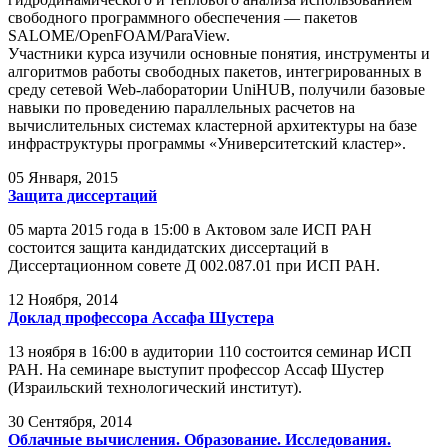
свободного программного обеспечения — пакетов
SALOME/OpenFOAM/ParaView.
Участники курса изучили основные понятия, инструменты и
алгоритмов работы свободных пакетов, интегрированных в
среду сетевой Web-лаборатории UniHUB, получили базовые
навыки по проведению параллельных расчетов на
вычислительных системах кластерной архитектуры на базе
инфраструктуры программы «Университетский кластер».
05
Января, 2015
Защита диссертаций
05 марта 2015 года в 15:00 в Актовом зале ИСП РАН
состоится защита кандидатских диссертаций в
Диссертационном совете Д 002.087.01 при ИСП РАН.
12
Ноября, 2014
Доклад профессора Ассафа Шустера
13 ноября в 16:00 в аудитории 110 состоится семинар ИСП
РАН. На семинаре выступит профессор Ассаф Шустер
(Израильский технологический институт).
30
Сентября, 2014
Облачные вычисления. Образование. Исследования.