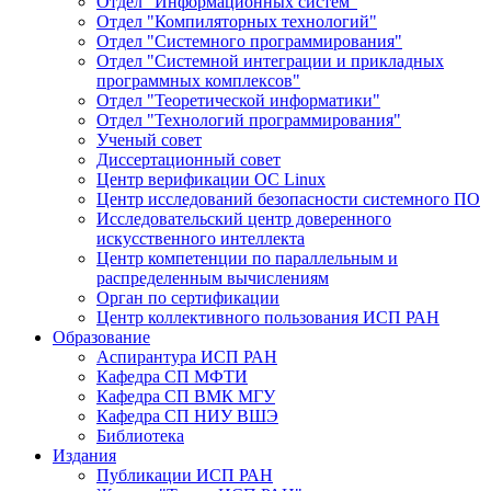
Отдел "Информационных систем"
Отдел "Компиляторных технологий"
Отдел "Системного программирования"
Отдел "Системной интеграции и прикладных
программных комплексов"
Отдел "Теоретической информатики"
Отдел "Технологий программирования"
Ученый совет
Диссертационный совет
Центр верификации ОС Linux
Центр исследований безопасности системного ПО
Исследовательский центр доверенного
искусственного интеллекта
Центр компетенции по параллельным и
распределенным вычислениям
Орган по сертификации
Центр коллективного пользования ИСП РАН
Образование
Аспирантура ИСП РАН
Кафедра СП МФТИ
Кафедра СП ВМК МГУ
Кафедра СП НИУ ВШЭ
Библиотека
Издания
Публикации ИСП РАН