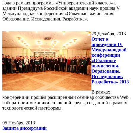
года в рамках программы «Университетский кластер» в
здании Президиума Российской академии наук прошла V
Международная конференция «Облачные вычисления.
Образование. Исследования. Разработка».
29
Декабря, 2013
Отчет о
проведении IV
Международной
конференции
«Облачные
вычисления.
Образование.
Исследования.
Разработка» 2013
В рамках
конференции прошёл расширенный семинар сообщества Web-
лаборатории механики сплошной среды, созданной в рамках
технологической платформы.
05
Ноября, 2013
Защита диссертаций