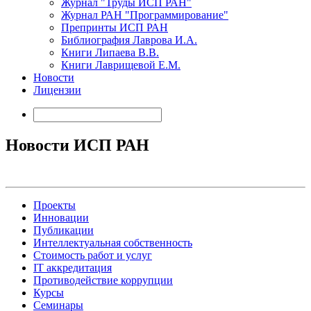
Журнал "Труды ИСП РАН"
Журнал РАН "Программирование"
Препринты ИСП РАН
Библиография Лаврова И.А.
Книги Липаева В.В.
Книги Лаврищевой Е.М.
Новости
Лицензии
Новости ИСП РАН
Проекты
Инновации
Публикации
Интеллектуальная собственность
Стоимость работ и услуг
IT аккредитация
Противодействие коррупции
Курсы
Семинары