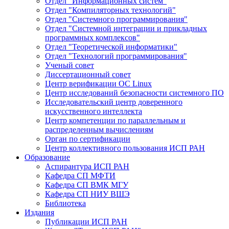
Отдел "Информационных систем"
Отдел "Компиляторных технологий"
Отдел "Системного программирования"
Отдел "Системной интеграции и прикладных
программных комплексов"
Отдел "Теоретической информатики"
Отдел "Технологий программирования"
Ученый совет
Диссертационный совет
Центр верификации ОС Linux
Центр исследований безопасности системного ПО
Исследовательский центр доверенного
искусственного интеллекта
Центр компетенции по параллельным и
распределенным вычислениям
Орган по сертификации
Центр коллективного пользования ИСП РАН
Образование
Аспирантура ИСП РАН
Кафедра СП МФТИ
Кафедра СП ВМК МГУ
Кафедра СП НИУ ВШЭ
Библиотека
Издания
Публикации ИСП РАН