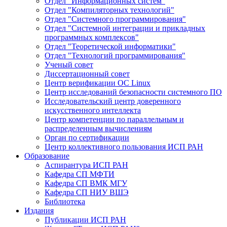
Отдел "Информационных систем"
Отдел "Компиляторных технологий"
Отдел "Системного программирования"
Отдел "Системной интеграции и прикладных
программных комплексов"
Отдел "Теоретической информатики"
Отдел "Технологий программирования"
Ученый совет
Диссертационный совет
Центр верификации ОС Linux
Центр исследований безопасности системного ПО
Исследовательский центр доверенного
искусственного интеллекта
Центр компетенции по параллельным и
распределенным вычислениям
Орган по сертификации
Центр коллективного пользования ИСП РАН
Образование
Аспирантура ИСП РАН
Кафедра СП МФТИ
Кафедра СП ВМК МГУ
Кафедра СП НИУ ВШЭ
Библиотека
Издания
Публикации ИСП РАН