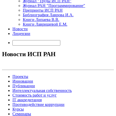
Журнал "Труды ИСП РАН"
Журнал РАН "Программирование"
Препринты ИСП РАН
Библиография Лаврова И.А.
Книги Липаева В.В.
Книги Лаврищевой Е.М.
Новости
Лицензии
Новости ИСП РАН
Проекты
Инновации
Публикации
Интеллектуальная собственность
Стоимость работ и услуг
IT аккредитация
Противодействие коррупции
Курсы
Семинары