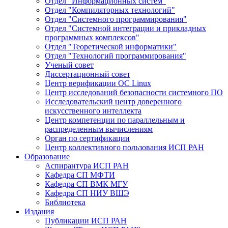
Отдел "Информационных систем"
Отдел "Компиляторных технологий"
Отдел "Системного программирования"
Отдел "Системной интеграции и прикладных
программных комплексов"
Отдел "Теоретической информатики"
Отдел "Технологий программирования"
Ученый совет
Диссертационный совет
Центр верификации ОС Linux
Центр исследований безопасности системного ПО
Исследовательский центр доверенного
искусственного интеллекта
Центр компетенции по параллельным и
распределенным вычислениям
Орган по сертификации
Центр коллективного пользования ИСП РАН
Образование
Аспирантура ИСП РАН
Кафедра СП МФТИ
Кафедра СП ВМК МГУ
Кафедра СП НИУ ВШЭ
Библиотека
Издания
Публикации ИСП РАН