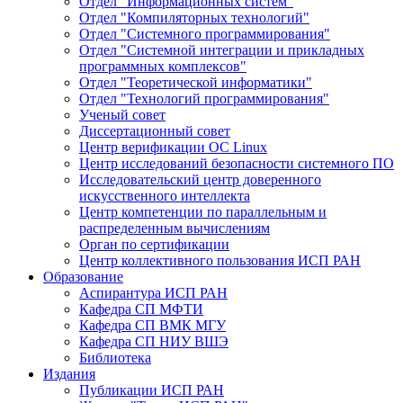
Отдел "Информационных систем"
Отдел "Компиляторных технологий"
Отдел "Системного программирования"
Отдел "Системной интеграции и прикладных
программных комплексов"
Отдел "Теоретической информатики"
Отдел "Технологий программирования"
Ученый совет
Диссертационный совет
Центр верификации ОС Linux
Центр исследований безопасности системного ПО
Исследовательский центр доверенного
искусственного интеллекта
Центр компетенции по параллельным и
распределенным вычислениям
Орган по сертификации
Центр коллективного пользования ИСП РАН
Образование
Аспирантура ИСП РАН
Кафедра СП МФТИ
Кафедра СП ВМК МГУ
Кафедра СП НИУ ВШЭ
Библиотека
Издания
Публикации ИСП РАН