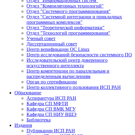
Отдел "Информационных систем"
Отдел "Компиляторных технологий"
Отдел "Системного программирования"
Отдел "Системной интеграции и прикладных
программных комплексов"
Отдел "Теоретической информатики"
Отдел "Технологий программирования"
Ученый совет
Диссертационный совет
Центр верификации ОС Linux
Центр исследований безопасности системного ПО
Исследовательский центр доверенного
искусственного интеллекта
Центр компетенции по параллельным и
распределенным вычислениям
Орган по сертификации
Центр коллективного пользования ИСП РАН
Образование
Аспирантура ИСП РАН
Кафедра СП МФТИ
Кафедра СП ВМК МГУ
Кафедра СП НИУ ВШЭ
Библиотека
Издания
Публикации ИСП РАН