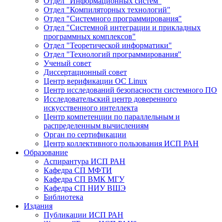
Отдел "Информационных систем"
Отдел "Компиляторных технологий"
Отдел "Системного программирования"
Отдел "Системной интеграции и прикладных
программных комплексов"
Отдел "Теоретической информатики"
Отдел "Технологий программирования"
Ученый совет
Диссертационный совет
Центр верификации ОС Linux
Центр исследований безопасности системного ПО
Исследовательский центр доверенного
искусственного интеллекта
Центр компетенции по параллельным и
распределенным вычислениям
Орган по сертификации
Центр коллективного пользования ИСП РАН
Образование
Аспирантура ИСП РАН
Кафедра СП МФТИ
Кафедра СП ВМК МГУ
Кафедра СП НИУ ВШЭ
Библиотека
Издания
Публикации ИСП РАН