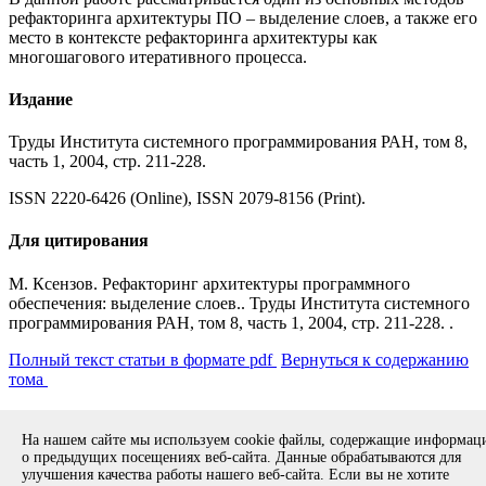
рефакторинга архитектуры ПО – выделение слоев, а также его
место в контексте рефакторинга архитектуры как
многошагового итеративного процесса.
Издание
Труды Института системного программирования РАН, том 8,
часть 1, 2004, стр. 211-228.
ISSN 2220-6426 (Online), ISSN 2079-8156 (Print).
Для цитирования
М. Ксензов. Рефакторинг архитектуры программного
обеспечения: выделение слоев.. Труды Института системного
программирования РАН, том 8, часть 1, 2004, стр. 211-228. .
Полный текст статьи в формате pdf
Вернуться к содержанию
тома
Copyright © 1994-2026 ИСП РАН. 109004, г. Москва, ул. А.
На нашем сайте мы используем cookie файлы, содержащие информа
Солженицына, дом 25.
Противодействие коррупции
.
о предыдущих посещениях веб-сайта. Данные обрабатываются для
Разработка безопасного программного обеспечения (РБПО)
улучшения качества работы нашего веб-сайта. Если вы не хотите