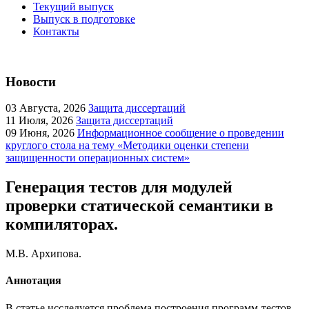
Текущий выпуск
Выпуск в подготовке
Контакты
Новости
03
Августа, 2026
Защита диссертаций
11
Июля, 2026
Защита диссертаций
09
Июня, 2026
Информационное сообщение о проведении
круглого стола на тему «Методики оценки степени
защищенности операционных систем»
Генерация тестов для модулей
проверки статической семантики в
компиляторах.
М.В. Архипова.
Аннотация
В статье исследуется проблема построения программ-тестов