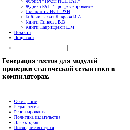
Журнал "Труды ИСП РАН"
Журнал РАН "Программирование"
Препринты ИСП РАН
Библиография Лаврова И.А.
Книги Липаева В.В.
Книги Лаврищевой Е.М.
Новости
Лицензии
Генерация тестов для модулей
проверки статической семантики в
компиляторах.
Об издании
Редколлегия
Рецензирование
Политика издательства
Для авторов
Последние выпуски