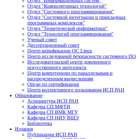
Отдел "Информационных систем"
Отдел "Компиляторных технологий"
Отдел "Системного программирования"
Отдел "Системной интеграции и прикладных
программных комплексов"
Отдел "Теоретической информатики"
Отдел "Технологий программирования"
Ученый совет
Диссертационный совет
Центр верификации ОС Linux
Центр исследований безопасности системного ПО
Исследовательский центр доверенного
искусственного интеллекта
Центр компетенции по параллельным и
распределенным вычислениям
Орган по сертификации
Центр коллективного пользования ИСП РАН
Образование
Аспирантура ИСП РАН
Кафедра СП МФТИ
Кафедра СП ВМК МГУ
Кафедра СП НИУ ВШЭ
Библиотека
Издания
Публикации ИСП РАН