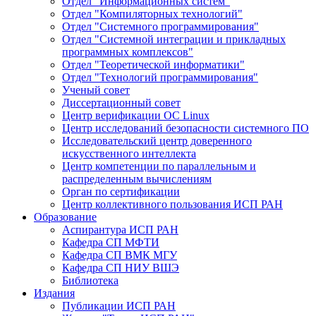
Отдел "Информационных систем"
Отдел "Компиляторных технологий"
Отдел "Системного программирования"
Отдел "Системной интеграции и прикладных
программных комплексов"
Отдел "Теоретической информатики"
Отдел "Технологий программирования"
Ученый совет
Диссертационный совет
Центр верификации ОС Linux
Центр исследований безопасности системного ПО
Исследовательский центр доверенного
искусственного интеллекта
Центр компетенции по параллельным и
распределенным вычислениям
Орган по сертификации
Центр коллективного пользования ИСП РАН
Образование
Аспирантура ИСП РАН
Кафедра СП МФТИ
Кафедра СП ВМК МГУ
Кафедра СП НИУ ВШЭ
Библиотека
Издания
Публикации ИСП РАН