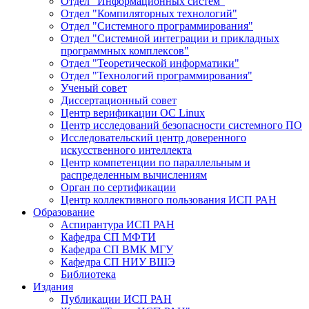
Отдел "Информационных систем"
Отдел "Компиляторных технологий"
Отдел "Системного программирования"
Отдел "Системной интеграции и прикладных
программных комплексов"
Отдел "Теоретической информатики"
Отдел "Технологий программирования"
Ученый совет
Диссертационный совет
Центр верификации ОС Linux
Центр исследований безопасности системного ПО
Исследовательский центр доверенного
искусственного интеллекта
Центр компетенции по параллельным и
распределенным вычислениям
Орган по сертификации
Центр коллективного пользования ИСП РАН
Образование
Аспирантура ИСП РАН
Кафедра СП МФТИ
Кафедра СП ВМК МГУ
Кафедра СП НИУ ВШЭ
Библиотека
Издания
Публикации ИСП РАН