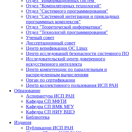
Отдел "Информационных систем"
Отдел "Компиляторных технологий"
Отдел "Системного программирования"
Отдел "Системной интеграции и прикладных
программных комплексов"
Отдел "Теоретической информатики"
Отдел "Технологий программирования"
Ученый совет
Диссертационный совет
Центр верификации ОС Linux
Центр исследований безопасности системного ПО
Исследовательский центр доверенного
искусственного интеллекта
Центр компетенции по параллельным и
распределенным вычислениям
Орган по сертификации
Центр коллективного пользования ИСП РАН
Образование
Аспирантура ИСП РАН
Кафедра СП МФТИ
Кафедра СП ВМК МГУ
Кафедра СП НИУ ВШЭ
Библиотека
Издания
Публикации ИСП РАН