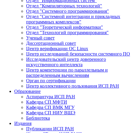
Отдел "Информационных систем"
Отдел "Компиляторных технологий"
Отдел "Системного программирования"
Отдел "Системной интеграции и прикладных
программных комплексов"
Отдел "Теоретической информатики"
Отдел "Технологий программирования"
Ученый совет
Диссертационный совет
Центр верификации ОС Linux
Центр исследований безопасности системного ПО
Исследовательский центр доверенного
искусственного интеллекта
Центр компетенции по параллельным и
распределенным вычислениям
Орган по сертификации
Центр коллективного пользования ИСП РАН
Образование
Аспирантура ИСП РАН
Кафедра СП МФТИ
Кафедра СП ВМК МГУ
Кафедра СП НИУ ВШЭ
Библиотека
Издания
Публикации ИСП РАН