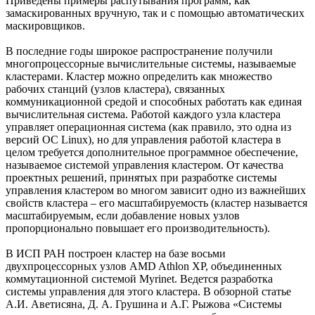
Приведены примеры распутывания программ, как
замаскированных вручную, так и с помощью автоматических
маскировщиков.
В последние годы широкое распространение получили
многопроцессорные вычислительные системы, называемые
кластерами. Кластер можно определить как множество
рабочих станций (узлов кластера), связанных
коммуникационной средой и способных работать как единая
вычислительная система. Работой каждого узла кластера
управляет операционная система (как правило, это одна из
версий ОС Linux), но для управления работой кластера в
целом требуется дополнительное программное обеспечение,
называемое системой управления кластером. От качества
проектных решений, принятых при разработке системы
управления кластером во многом зависит одно из важнейших
свойств кластера – его масштабируемость (кластер называется
масштабируемым, если добавление новых узлов
пропорционально повышает его производительность).
В ИСП РАН построен кластер на базе восьми
двухпроцессорных узлов AMD Athlon XP, объединенных
коммутационной системой Myrinet. Ведется разработка
системы управления для этого кластера. В обзорной статье
А.И. Аветисяна, Д. А. Грушина и А.Г. Рыжова «Системы