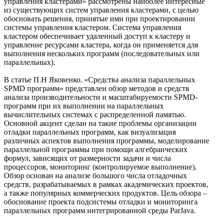
управления кластерами» рассмотрены наиболее интересные
из существующих систем управления кластерами, с целью
обосновать решения, принятые ими при проектировании
системы управления кластером. Система управления
кластером обеспечивает удаленный доступ к кластеру и
управление ресурсами кластера, когда он применяется для
выполнения нескольких программ (последовательных или
параллельных).
В статье П.Н Яковенко. «Средства анализа параллельных
SPMD программ» представлен обзор методов и средств
анализа производительности и масштабируемости SPMD-
программ при их выполнении на параллельных
вычислительных системах с распределенной памятью.
Основной акцент сделан на такие проблемы организации
отладки параллельных программ, как визуализация
различных аспектов выполнения программы, моделирование
параллельной программы при помощи алгебраических
формул, зависящих от размерности задачи и числа
процессоров, мониторинг (контролируемое выполнение).
Обзор основан на анализе большого числа отладочных
средств, разрабатываемых в рамках академических проектов,
а также популярных коммерческих продуктов. Цель обзора –
обоснование проекта подсистемы отладки и мониторинга
параллельных программ интегрированной среды ParJava.