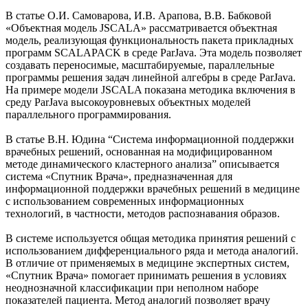
В статье О.И. Самоварова, И.В. Арапова, В.В. Бабковой
«Объектная модель JSCALA» рассматривается объектная
модель, реализующая функциональность пакета прикладных
программ SCALAPACK в среде ParJava. Эта модель позволяет
создавать переносимые, масштабируемые, параллельные
программы решения задач линейной алгебры в среде ParJava.
На примере модели JSCALA показана методика включения в
среду ParJava высокоуровневых объектных моделей
параллельного программирования.
В статье В.Н. Юдина “Система информационной поддержки
врачебных решений, основанная на модифицированном
методе динамического кластерного анализа” описывается
система «Спутник Врача», предназначенная для
информационной поддержки врачебных решений в медицине
с использованием современных информационных
технологий, в частности, методов распознавания образов.
В системе используется общая методика принятия решений с
использованием дифференциального ряда и метода аналогий.
В отличие от применяемых в медицине экспертных систем,
«Спутник Врача» помогает принимать решения в условиях
неоднозначной классификации при неполном наборе
показателей пациента. Метод аналогий позволяет врачу