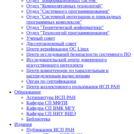
Отдел "Информационных систем"
Отдел "Компиляторных технологий"
Отдел "Системного программирования"
Отдел "Системной интеграции и прикладных
программных комплексов"
Отдел "Теоретической информатики"
Отдел "Технологий программирования"
Ученый совет
Диссертационный совет
Центр верификации ОС Linux
Центр исследований безопасности системного ПО
Исследовательский центр доверенного
искусственного интеллекта
Центр компетенции по параллельным и
распределенным вычислениям
Орган по сертификации
Центр коллективного пользования ИСП РАН
Образование
Аспирантура ИСП РАН
Кафедра СП МФТИ
Кафедра СП ВМК МГУ
Кафедра СП НИУ ВШЭ
Библиотека
Издания
Публикации ИСП РАН