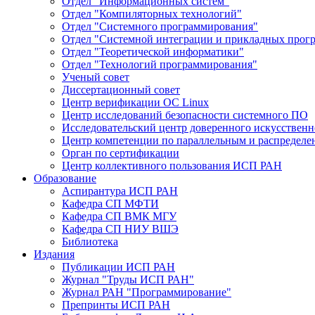
Отдел "Информационных систем"
Отдел "Компиляторных технологий"
Отдел "Системного программирования"
Отдел "Системной интеграции и прикладных прог
Отдел "Теоретической информатики"
Отдел "Технологий программирования"
Ученый совет
Диссертационный совет
Центр верификации ОС Linux
Центр исследований безопасности системного ПО
Исследовательский центр доверенного искусственн
Центр компетенции по параллельным и распредел
Орган по сертификации
Центр коллективного пользования ИСП РАН
Образование
Аспирантура ИСП РАН
Кафедра СП МФТИ
Кафедра СП ВМК МГУ
Кафедра СП НИУ ВШЭ
Библиотека
Издания
Публикации ИСП РАН
Журнал "Труды ИСП РАН"
Журнал РАН "Программирование"
Препринты ИСП РАН