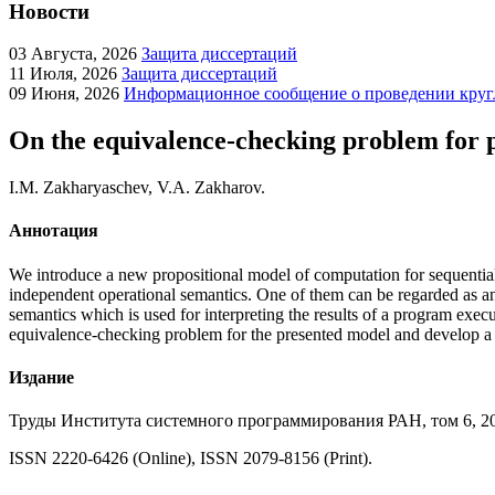
Новости
03
Августа, 2026
Защита диссертаций
11
Июля, 2026
Защита диссертаций
09
Июня, 2026
Информационное сообщение о проведении кругл
On the equivalence-checking problem for 
I.M. Zakharyaschev, V.A. Zakharov.
Аннотация
We introduce a new propositional model of computation for sequential 
independent operational semantics. One of them can be regarded as an 
semantics which is used for interpreting the results of a program ex
equivalence-checking problem for the presented model and develop a u
Издание
Труды Института системного программирования РАН, том 6, 200
ISSN 2220-6426 (Online), ISSN 2079-8156 (Print).