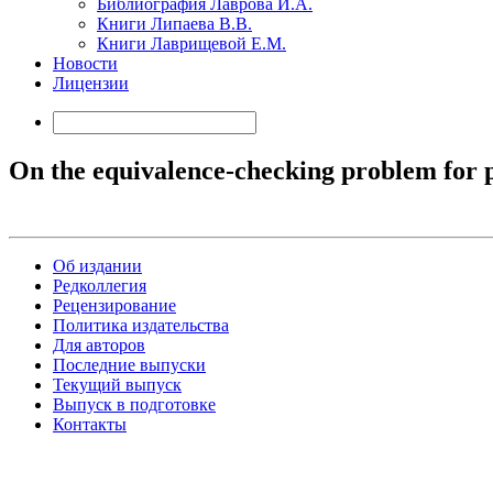
Библиография Лаврова И.А.
Книги Липаева В.В.
Книги Лаврищевой Е.М.
Новости
Лицензии
On the equivalence-checking problem for 
Об издании
Редколлегия
Рецензирование
Политика издательства
Для авторов
Последние выпуски
Текущий выпуск
Выпуск в подготовке
Контакты