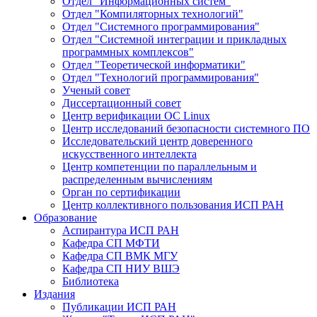
Отдел "Информационных систем"
Отдел "Компиляторных технологий"
Отдел "Системного программирования"
Отдел "Системной интеграции и прикладных
программных комплексов"
Отдел "Теоретической информатики"
Отдел "Технологий программирования"
Ученый совет
Диссертационный совет
Центр верификации ОС Linux
Центр исследований безопасности системного ПО
Исследовательский центр доверенного
искусственного интеллекта
Центр компетенции по параллельным и
распределенным вычислениям
Орган по сертификации
Центр коллективного пользования ИСП РАН
Образование
Аспирантура ИСП РАН
Кафедра СП МФТИ
Кафедра СП ВМК МГУ
Кафедра СП НИУ ВШЭ
Библиотека
Издания
Публикации ИСП РАН