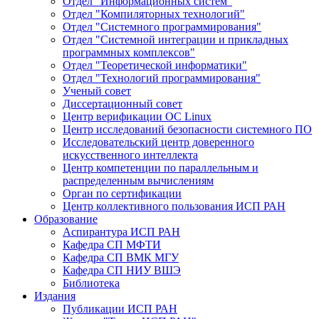
Отдел "Информационных систем"
Отдел "Компиляторных технологий"
Отдел "Системного программирования"
Отдел "Системной интеграции и прикладных
программных комплексов"
Отдел "Теоретической информатики"
Отдел "Технологий программирования"
Ученый совет
Диссертационный совет
Центр верификации ОС Linux
Центр исследований безопасности системного ПО
Исследовательский центр доверенного
искусственного интеллекта
Центр компетенции по параллельным и
распределенным вычислениям
Орган по сертификации
Центр коллективного пользования ИСП РАН
Образование
Аспирантура ИСП РАН
Кафедра СП МФТИ
Кафедра СП ВМК МГУ
Кафедра СП НИУ ВШЭ
Библиотека
Издания
Публикации ИСП РАН