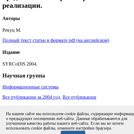
реализации.
Авторы
Рекуц М.
Полный текст статьи в формате pdf (на английском)
Издание
SYRCoDIS 2004.
Научная группа
Информационные системы
Все публикации за 2004 год
Все публикации
Copyright © 1994-2026 ИСП РАН. 109004, г. Москва, ул. А.
На нашем сайте мы используем cookie файлы, содержащие информа
Солженицына, дом 25.
Противодействие коррупции
.
о предыдущих посещениях веб-сайта. Данные обрабатываются для
Разработка безопасного программного обеспечения (РБПО)
улучшения качества работы нашего веб-сайта. Если вы не хотите
использовать cookie файлы, измените настройки браузера.
Продолжая использовать наш сайт, вы даете согласие на