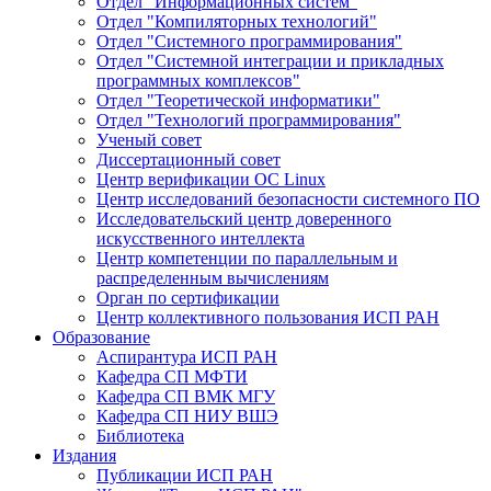
Отдел "Информационных систем"
Отдел "Компиляторных технологий"
Отдел "Системного программирования"
Отдел "Системной интеграции и прикладных
программных комплексов"
Отдел "Теоретической информатики"
Отдел "Технологий программирования"
Ученый совет
Диссертационный совет
Центр верификации ОС Linux
Центр исследований безопасности системного ПО
Исследовательский центр доверенного
искусственного интеллекта
Центр компетенции по параллельным и
распределенным вычислениям
Орган по сертификации
Центр коллективного пользования ИСП РАН
Образование
Аспирантура ИСП РАН
Кафедра СП МФТИ
Кафедра СП ВМК МГУ
Кафедра СП НИУ ВШЭ
Библиотека
Издания
Публикации ИСП РАН