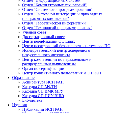
Отдел "Информационных систем"
Отдел "Компиляторных технологий"
Отдел "Системного программирования"
Отдел "Системной интеграции и прикладных
программных комплексов"
Отдел "Теоретической информатики"
Отдел "Технологий программирования"
Ученый совет
Диссертационный совет
Центр верификации ОС Linux
Центр исследований безопасности системного ПО
Исследовательский центр доверенного
искусственного интеллекта
Центр компетенции по параллельным и
распределенным вычислениям
Орган по сертификации
Центр коллективного пользования ИСП РАН
Образование
Аспирантура ИСП РАН
Кафедра СП МФТИ
Кафедра СП ВМК МГУ
Кафедра СП НИУ ВШЭ
Библиотека
Издания
Публикации ИСП РАН