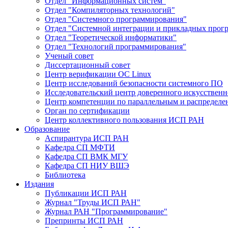
Отдел "Информационных систем"
Отдел "Компиляторных технологий"
Отдел "Системного программирования"
Отдел "Системной интеграции и прикладных прог
Отдел "Теоретической информатики"
Отдел "Технологий программирования"
Ученый совет
Диссертационный совет
Центр верификации ОС Linux
Центр исследований безопасности системного ПО
Исследовательский центр доверенного искусственн
Центр компетенции по параллельным и распредел
Орган по сертификации
Центр коллективного пользования ИСП РАН
Образование
Аспирантура ИСП РАН
Кафедра СП МФТИ
Кафедра СП ВМК МГУ
Кафедра СП НИУ ВШЭ
Библиотека
Издания
Публикации ИСП РАН
Журнал "Труды ИСП РАН"
Журнал РАН "Программирование"
Препринты ИСП РАН