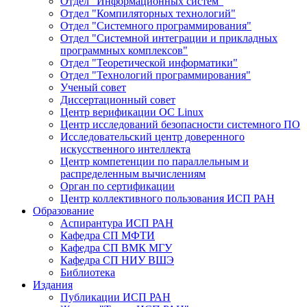
Отдел "Информационных систем"
Отдел "Компиляторных технологий"
Отдел "Системного программирования"
Отдел "Системной интеграции и прикладных
программных комплексов"
Отдел "Теоретической информатики"
Отдел "Технологий программирования"
Ученый совет
Диссертационный совет
Центр верификации ОС Linux
Центр исследований безопасности системного ПО
Исследовательский центр доверенного
искусственного интеллекта
Центр компетенции по параллельным и
распределенным вычислениям
Орган по сертификации
Центр коллективного пользования ИСП РАН
Образование
Аспирантура ИСП РАН
Кафедра СП МФТИ
Кафедра СП ВМК МГУ
Кафедра СП НИУ ВШЭ
Библиотека
Издания
Публикации ИСП РАН