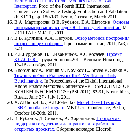
Verification of Linux Kernel Modules Based on Call
Interception.
Proc. of the Fourth IEEE International
Conference on Software Testing, Verification and Validation
(ICST'11), pp. 180-189. Berlin, Germany, March 2011.
В.А. Мартиросян, В.В. Рубанов, Е.А. Шатохин.
Основы
программирования в среде ОС Linux: учеб. пособие.
М.:
ИСП РАН; МФТИ, 2011.
В.В. Кулямин, А.А. Петухов.
Обзор методов построения
покрывающих наборов.
Программирование, 2011, №3, с.
3-41.
И.Б.Бурдонов, В.П.Иванников, А.С.Косачев.
Проект
КЛАСТОС.
Труды Sorucom-2011. Великий Новгород,
12–16 сентября, 2011.
Khoroshilov A., Mutilin V., Novikov E., Shved P., Strakh A.
Towards an Open Framework for C Verification Tools
Benchmarking.
In Proceedings of the Eighth International
Andrei Ershov Memorial Conference «PERSPECTIVES OF
SYSTEM INFORMATICS» (PSI 2011), 82-91, Novosibirsk,
Russia, June 27 - July 1, 2011.
A.V.Khoroshilov, A.K.Petrenko.
Model Based Testing in
LSB Compliance Program.
MBT User Conference, Berlin,
October 18-20th, 2011.
В. Рубанов, Д. Силаков, А. Хорошилов.
Программы
поддержки студентов и аспирантов для работы в
открытых проектах.
Сборник докладов Шестой