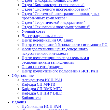
Отдел "Информационных систем"
Отдел "Компиляторных технологий"
Отдел "Системного программирования"
Отдел "Системной интеграции и прикладных
программных комплексов"
Отдел "Теоретической информатики"
Отдел "Технологий программирования"
Ученый совет
Диссертационный совет
Центр верификации ОС Linux
Центр исследований безопасности системного ПО
Исследовательский центр доверенного
искусственного интеллекта
Центр компетенции по параллельным и
распределенным вычислениям
Орган по сертификации
Центр коллективного пользования ИСП РАН
Образование
Аспирантура ИСП РАН
Кафедра СП МФТИ
Кафедра СП ВМК МГУ
Кафедра СП НИУ ВШЭ
Библиотека
Издания
Публикации ИСП РАН