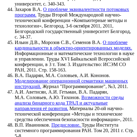
университет, с. 340-343.
Захаров В.А.
О проблеме эквивалентности потоковых
программ.
Труды Второй Международной научно-
технической конференции «Компьютерные методы и
технологии», Белгород, 3-6 октября 2011, 2011,
Белгородский государственный университет Белгород,
с. 34-37.
Ильин Д.В., Морозов С.В., Семенов В.А.
О проблеме
кардинальности в объектно-ориентированных моделях.
Информационные и математические технологии в науке
и управлении. Труды XVI Байкальской Всероссийской
конференции, в 3 т. Том: 3. Издательство: ИСЭМ СО
РАН, 2011. Стр. 158-163.
В.А. Падарян, М.А. Соловьев, А.И. Кононов.
Моделирование операционной семантики машинных
инструкций.
Журнал "Программирование", №3, 2011.
А.И. Аветисян, А.И. Гетьман, В.А. Падарян,
М.А. Соловьев, А.Ю. Тихонов.
Возможности среды
анализа бинарного кода ТРАЛ и актуальные
направления её развития.
Материалы 20-ой научно-
технической конференции «Методы и технические
средства обеспечения безопасности информации», 2011.
В.П. Иванников.
Предисловие.
Труды Института
системного программирования РАН. Том 20, 2011 г. Стр.
5-8.