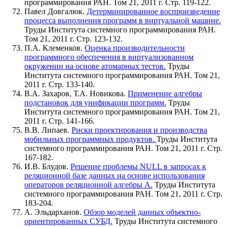
программирования РАН. Том 21, 2011 г. Стр. 119-122.
Павел Довгалюк.
Детерминированное воспроизведение
процесса выполнения программ в виртуальной машине.
Труды Института системного программирования РАН.
Том 21, 2011 г. Стр. 123-132.
П.А. Клеменков.
Оценка производительности
программного обеспечения в виртуализованном
окружении на основе атомарных тестов.
Труды
Института системного программирования РАН. Том 21,
2011 г. Стр. 133-140.
В.А. Захаров, Т.А. Новикова.
Применение алгебры
подстановок для унификации программ.
Труды
Института системного программирования РАН. Том 21,
2011 г. Стр. 141-166.
В.В. Липаев.
Риски проектирования и производства
мобильных программных продуктов.
Труды Института
системного программирования РАН. Том 21, 2011 г. Стр.
167-182.
И.В. Блудов.
Решение проблемы NULL в запросах к
реляционной базе данных на основе использования
операторов реляционной алгебры A.
Труды Института
системного программирования РАН. Том 21, 2011 г. Стр.
183-204.
А. Эльдарханов.
Обзор моделей данных объектно-
ориентированных СУБД.
Труды Института системного