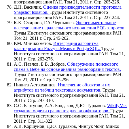
программирования РАН. Том 21, 2011 г. Стр. 205-226.
Д.Н. Василик.
Оценка производительности протокола
Snapshot Isolation.
Труды Института системного
программирования РАН. Том 21, 2011 г. Стр. 227-244.
К.К. Смирнов, Г.А. Чернышев.
Экспериментальное
исследование параллельного исполнения SQL запросов.
Труды Института системного программирования РАН.
Том 21, 2011 г. Стр. 245-262.
Р.М. Миниахметов.
Интеграция алгоритма
кластеризации Fuzzy c-Means в PostgreSQL.
Труды
Института системного программирования РАН. Том 21,
2011 г. Стр. 263-276.
А.С. Павлов, Б.В. Добров.
Обнаружение поискового
спама в Вебе на основе анализа разнообразия текстов.
Труды Института системного программирования РАН.
Том 21, 2011 г. Стр. 277-296.
Никита Астраханцев.
Извлечение объектов и их
атрибутов из таблиц текстовых документов.
Труды
Института системного программирования РАН. Том 21,
2011 г. Стр. 297-310.
С.О. Бартунов, А.А. Болдаков, Д.Ю. Турдаков.
WikifyMe:
создание модели сравнения для викификаторов.
Труды
Института системного программирования РАН. Том 21,
2011 г. Стр. 311-322.
А.В. Коршунов, Д.Ю. Турдаков, Чингук Чонг, Минхо