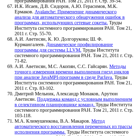
программирования РАН. Том 21, 2011 г. Стр. 39-54.
И.К. Исаев, Д.В. Сидоров, А.Ю. Герасимов, М.К.
Ермаков.
Avalanche: Применение динамического
анализа для автоматического обнаружения ошибок в
программах, использующих сетевые сокеты.
Труды
Института системного программирования РАН. Том 21,
2011 г. Стр. 55-70.
А.И. Аветисян, К. Ю. Долгорукова; Ш. Ф.
Курмангалеев.
Динамическое профилирование
программы для системы LLVM.
Труды Института
системного программирования РАН. Том 21, 2011 г. Стр.
71-82.
А.И. Аветисян, М.С. Акопян, С.С. Гайсарян.
Методы
точного измерения времени выполнения гнезд циклов
при анализе JavaMPI-программ в среде ParJava.
Труды
Института системного программирования РАН. Том 21,
2011 г. Стр. 83-102.
Дмитрий Мельник, Александр Монаков, Арутюн
Аветисян.
Поддержка команд с условным выполнением
в селективном планировщике команд.
Труды Института
системного программирования РАН. Том 21, 2011 г. Стр.
103-118.
М.А. Климушенкова, В.А. Макаров.
Метод
автоматического восстановления переменных из трассы
исполнения программы.
Труды Института системного