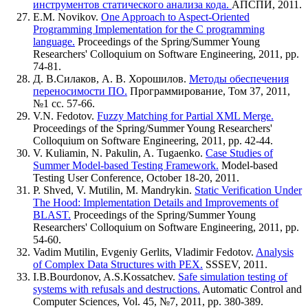
инструментов статического анализа кода.
АПСПИ, 2011.
E.M. Novikov.
One Approach to Aspect-Oriented
Programming Implementation for the C programming
language.
Proceedings of the Spring/Summer Young
Researchers' Colloquium on Software Engineering, 2011, pp.
74-81.
Д. В.Силаков, А. В. Хорошилов.
Методы обеспечения
переносимости ПО.
Программирование, Том 37, 2011,
№1 сс. 57-66.
V.N. Fedotov.
Fuzzy Matching for Partial XML Merge.
Proceedings of the Spring/Summer Young Researchers'
Colloquium on Software Engineering, 2011, pp. 42-44.
V. Kuliamin, N. Pakulin, A. Tugaenko.
Case Studies of
Summer Model-based Testing Framework.
Model-based
Testing User Conference, October 18-20, 2011.
P. Shved, V. Mutilin, M. Mandrykin.
Static Verification Under
The Hood: Implementation Details and Improvements of
BLAST.
Proceedings of the Spring/Summer Young
Researchers' Colloquium on Software Engineering, 2011, pp.
54-60.
Vadim Mutilin, Evgeniy Gerlits, Vladimir Fedotov.
Analysis
of Complex Data Structures with PEX.
SSSEV, 2011.
I.B.Bourdonov, A.S.Kossatchev.
Safe simulation testing of
systems with refusals and destructions.
Automatic Control and
Computer Sciences, Vol. 45, №7, 2011, pp. 380-389.