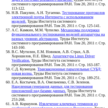
системного программирования РАН. Том 20, 2011 г. Стр.
113-122.
Н.В. Пакулин, А.Н. Тугаенко.
Тестирование протоколов
электронной почты Интернета с использованием
моделей.
Труды Института системного
программирования РАН. Том 20, 2011 г. Стр. 125-141.
А.C. Камкин, М.M. Чупилко.
Механизмы поддержки
функционального тестирования моделей аппаратуры на
разных уровнях абстракции.
Труды Института
системного программирования РАН. Том 20, 2011 г. Стр.
143-160.
В.С. Мутилин, Е.М. Новиков, А.В. Страх, А.В.
Хорошилов, П.Е. Швед.
Архитектура Linux Driver
Verification.
Труды Института системного
программирования РАН. Том 20, 2011 г. Стр. 163-187.
С.Д. Кузнецов.
Транзакционные параллельные СУБД:
новая волна.
Труды Института системного
программирования РАН. Том 20, 2011 г. Стр. 189-251.
Е.А. Костычев, В.А. Омельченко, С.В. Зеленов.
Нацеленная генерация данных для тестирования
приложений над базами данных.
Труды Института
системного программирования РАН. Том 20, 2011 г. Стр.
253-268.
А.В. Коршунов.
Извлечение ключевых терминов из