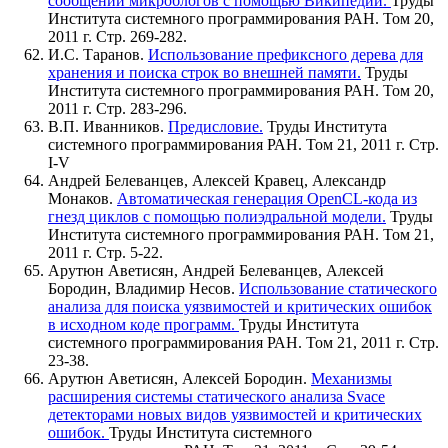
сообщений микроблогов с помощью Википедии.
Труды
Института системного программирования РАН. Том 20,
2011 г. Стр. 269-282.
И.С. Таранов.
Использование префиксного дерева для
хранения и поиска строк во внешней памяти.
Труды
Института системного программирования РАН. Том 20,
2011 г. Стр. 283-296.
В.П. Иванников.
Предисловие.
Труды Института
системного программирования РАН. Том 21, 2011 г. Стр.
I-V
Андрей Белеванцев, Алексей Кравец, Александр
Монаков.
Автоматическая генерация OpenCL-кода из
гнезд циклов с помощью полиэдральной модели.
Труды
Института системного программирования РАН. Том 21,
2011 г. Стр. 5-22.
Арутюн Аветисян, Андрей Белеванцев, Алексей
Бородин, Владимир Несов.
Использование статического
анализа для поиска уязвимостей и критических ошибок
в исходном коде программ.
Труды Института
системного программирования РАН. Том 21, 2011 г. Стр.
23-38.
Арутюн Аветисян, Алексей Бородин.
Механизмы
расширения системы статического анализа Svace
детекторами новых видов уязвимостей и критических
ошибок.
Труды Института системного