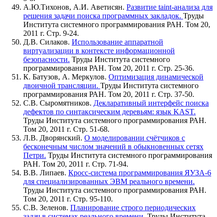
А.Ю.Тихонов, А.И. Аветисян.
Развитие taint-анализа для
решения задачи поиска программных закладок.
Труды
Института системного программирования РАН. Том 20,
2011 г. Стр. 9-24.
Д.В. Силаков.
Использование аппаратной
виртуализации в контексте информационной
безопасности.
Труды Института системного
программирования РАН. Том 20, 2011 г. Стр. 25-36.
К. Батузов, А. Меркулов.
Оптимизация динамической
двоичной трансляции.
Труды Института системного
программирования РАН. Том 20, 2011 г. Стр. 37-50.
С.В. Сыромятников.
Декларативный интерфейс поиска
дефектов по синтаксическим деревьям: язык KAST.
Труды Института системного программирования РАН.
Том 20, 2011 г. Стр. 51-68.
Л.В. Дворянский.
О моделировании счётчиков с
бесконечным числом значений в обыкновенных сетях
Петри.
Труды Института системного программирования
РАН. Том 20, 2011 г. Стр. 71-94.
В.В. Липаев.
Кросс-система программирования ЯУЗА-6
для специализированных ЭВМ реального времени.
Труды Института системного программирования РАН.
Том 20, 2011 г. Стр. 95-110.
С.В. Зеленов.
Планирование строго периодических
задач в системах реального времени.
Труды Института