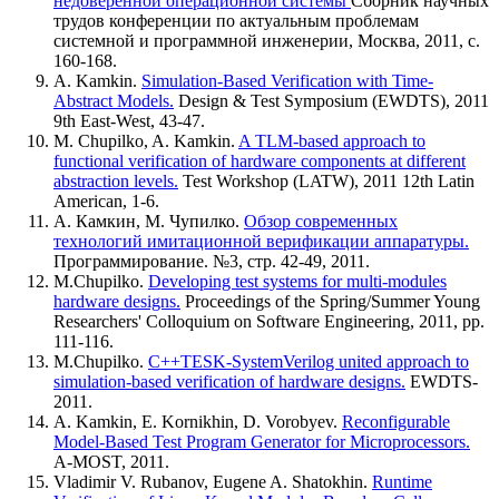
недоверенной операционной системы
Сборник научных
трудов конференции по актуальным проблемам
системной и программной инженерии, Москва, 2011, с.
160-168.
A. Kamkin.
Simulation-Based Verification with Time-
Abstract Models.
Design & Test Symposium (EWDTS), 2011
9th East-West, 43-47.
M. Chupilko, A. Kamkin.
A TLM-based approach to
functional verification of hardware components at different
abstraction levels.
Test Workshop (LATW), 2011 12th Latin
American, 1-6.
А. Камкин, М. Чупилко.
Обзор современных
технологий имитационной верификации аппаратуры.
Программирование. №3, стр. 42-49, 2011.
M.Chupilko.
Developing test systems for multi-modules
hardware designs.
Proceedings of the Spring/Summer Young
Researchers' Colloquium on Software Engineering, 2011, pp.
111-116.
M.Chupilko.
C++TESK-SystemVerilog united approach to
simulation-based verification of hardware designs.
EWDTS-
2011.
A. Kamkin, E. Kornikhin, D. Vorobyev.
Reconfigurable
Model-Based Test Program Generator for Microprocessors.
A-MOST, 2011.
Vladimir V. Rubanov, Eugene A. Shatokhin.
Runtime