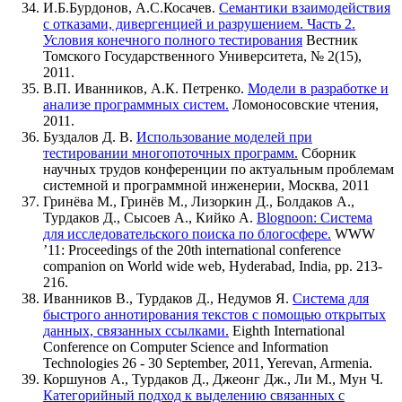
И.Б.Бурдонов, А.С.Косачев.
Семантики взаимодействия
с отказами, дивергенцией и разрушением. Часть 2.
Условия конечного полного тестирования
Вестник
Томского Государственного Университета, № 2(15),
2011.
В.П. Иванников, А.К. Петренко.
Модели в разработке и
анализе программных систем.
Ломоносовские чтения,
2011.
Буздалов Д. В.
Использование моделей при
тестировании многопоточных программ.
Сборник
научных трудов конференции по актуальным проблемам
системной и программной инженерии, Москва, 2011
Гринёва М., Гринёв М., Лизоркин Д., Болдаков А.,
Турдаков Д., Сысоев А., Кийко А.
Blognoon: Система
для исследовательского поиска по блогосфере.
WWW
’11: Proceedings of the 20th international conference
companion on World wide web, Hyderabad, India, pp. 213-
216.
Иванников В., Турдаков Д., Недумов Я.
Система для
быстрого аннотирования текстов с помощью открытых
данных, связанных ссылками.
Eighth International
Conference on Computer Science and Information
Technologies 26 - 30 September, 2011, Yerevan, Armenia.
Коршунов А., Турдаков Д., Джеонг Дж., Ли М., Мун Ч.
Категорийный подход к выделению связанных с