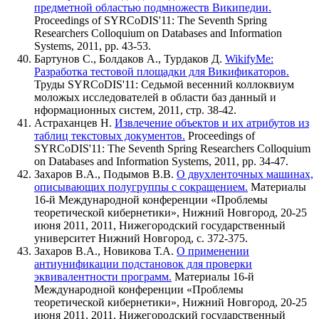
предметной областью подмножеств Википедии.
Proceedings of SYRCoDIS'11: The Seventh Spring
Researchers Colloquium on Databases and Information
Systems, 2011, pp. 43-53.
Бартунов С., Болдаков А., Турдаков Д.
WikifyMe:
Разработка тестовой площадки для Викификаторов.
Труды SYRCoDIS'11: Седьмой весенний коллоквиум
моложых исследователей в области баз данный и
нформационных систем, 2011, стр. 38-42.
Астраханцев Н.
Извлечение объектов и их атрибутов из
таблиц текстовых документов.
Proceedings of
SYRCoDIS'11: The Seventh Spring Researchers Colloquium
on Databases and Information Systems, 2011, pp. 34-47.
Захаров В.А., Подымов В.В.
О двухленточных машинах,
описывающих полугруппы с сокращением.
Материалы
16-й Международной конференции «Проблемы
теоретической кибернетики», Нижний Новгород, 20-25
июня 2011, 2011, Нижегородский государственный
университет Нижний Новгород, с. 372-375.
Захаров В.А., Новикова Т.А.
О применении
антиунификации подстановок для проверки
эквивалентности программ.
Материалы 16-й
Международной конференции «Проблемы
теоретической кибернетики», Нижний Новгород, 20-25
июня 2011, 2011, Нижегородский государственный