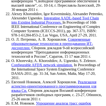
конференции “Свободное программное обеспечение в
высшей школе”, сс. 10-14, г. Переславль-Залесский, 29-
30 января 2011 г.
Alexey Khoroshilov, Igor Koverninskiy, Alexander Petrenko,
Alexender Ugnenko.
Integrating AADL-based Tool Chain
into Existing Industrial Processes.
In Proceedings of 16th
IEEE International Conference on Engineering of Complex
Computer Systems (ICECCS-2011), pp. 367-371, ISBN:
978-1-61284-853-2, Las Vegas, USA, April 27-29, 2011.
О. Л. Петренко, А. В. Хорошилов.
Современные
образовательные технологии в преподавании ИТ-
дисциплин.
Сборник докладов 9-ой всероссийской
конференции “Преподавание информационных
технологий в России”, Саратов, 15 17 мая 2011 г.
O. Khorevsky, A. Khoroshilov, A. Ugnenko, S. Zelenov.
Configurable AFDX network simulation.
In Proceedings of
the International Space System Engineering Conference
DASIA-2011, pp. 31-34, San Anton, Malta, May 17-20,
2011.
Евгений Новиков, Алексей Хорошилов.
Реализация
аспектно-ориентированного программирования для
языка Си.
Сборник докладов Восьмой конференции
разработчиков свободных программ, с. 23-27, Обнинск,
25-26 июля 2011 г.
Е.М. Новиков.
Упрощение анализа трасс ошибок