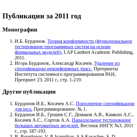
Публикации за 2011 год
Монографии
И.Б. Бурдонов.
Теория конформности (функциональное
тестирование программных систем на основе
формальных моделей).
LAP Lambert Academic Publishing,
2011.
Игорь Бурдонов, Александр Косачев.
Удаление из
спецификации неконформных трасс.
Препринты
Института системного программирования РАН,
Препринт 23, 2011 г., стр. 1-219.
Другие публикации
Бурдонов И.Б., Косачев А.С.
Пополнение спецификации
для ioco.
Программирование. № 1.
Бурдонов И.Б., Грошев С.Г., Демаков А.В., Камкин А.С.,
Косачев А.С., Сортов А.А.
Параллельное тестирование
больших автоматных моделей.
Вестник ННГУ, №3, 2011
г., стр. 187-193.
B. Bourdonov, V. P. Ivannikov, A.S.Kosachev, S. D.