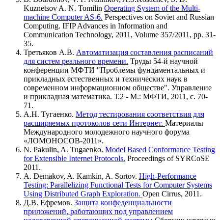
Kuznetsov A. N. Tomilin
Operating System of the Multi-
machine Computer AS-6.
Perspectives on Soviet and Russian
Computing. IFIP Advances in Information and
Communication Technology, 2011, Volume 357/2011, pp. 31-
35.
Третьяков А.В.
Автоматизация составления расписаний
для систем реального времени.
Труды 54-й научной
конференции МФТИ "Проблемы фундаментальных и
прикладных естественных и технических наук в
современном информационном обществе". Управление
и прикладная математика. Т.2 - М.: МФТИ, 2011, с. 70-
71.
А.Н. Тугаенко.
Метод тестирования соответствия для
расширяемых протоколов сети Интернет.
Материалы
Международного молодежного научного форума
«ЛОМОНОСОВ-2011».
N. Pakulin, A. Tugaenko.
Model Based Conformance Testing
for Extensible Internet Protocols.
Proceedings of SYRCoSE
2011.
A. Demakov, A. Kamkin, A. Sortov.
High-Performance
Testing: Parallelizing Functional Tests for Computer Systems
Using Distributed Graph Exploration.
Open Cirrus, 2011.
Д.В. Ефремов.
Защита конфеденциальности
приложений, работающих под управлением