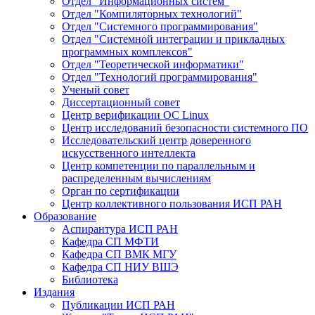
Отдел "Информационных систем"
Отдел "Компиляторных технологий"
Отдел "Системного программирования"
Отдел "Системной интеграции и прикладных
программных комплексов"
Отдел "Теоретической информатики"
Отдел "Технологий программирования"
Ученый совет
Диссертационный совет
Центр верификации ОС Linux
Центр исследований безопасности системного ПО
Исследовательский центр доверенного
искусственного интеллекта
Центр компетенции по параллельным и
распределенным вычислениям
Орган по сертификации
Центр коллективного пользования ИСП РАН
Образование
Аспирантура ИСП РАН
Кафедра СП МФТИ
Кафедра СП ВМК МГУ
Кафедра СП НИУ ВШЭ
Библиотека
Издания
Публикации ИСП РАН