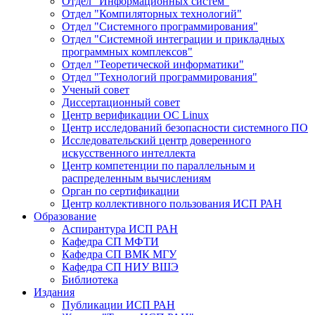
Отдел "Информационных систем"
Отдел "Компиляторных технологий"
Отдел "Системного программирования"
Отдел "Системной интеграции и прикладных
программных комплексов"
Отдел "Теоретической информатики"
Отдел "Технологий программирования"
Ученый совет
Диссертационный совет
Центр верификации ОС Linux
Центр исследований безопасности системного ПО
Исследовательский центр доверенного
искусственного интеллекта
Центр компетенции по параллельным и
распределенным вычислениям
Орган по сертификации
Центр коллективного пользования ИСП РАН
Образование
Аспирантура ИСП РАН
Кафедра СП МФТИ
Кафедра СП ВМК МГУ
Кафедра СП НИУ ВШЭ
Библиотека
Издания
Публикации ИСП РАН