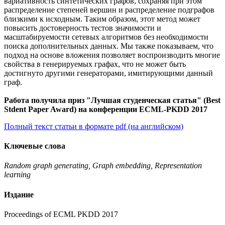
вариативность синтетических графов, сохраняя при этом
распределение степеней вершин и распределение подграфов
близкими к исходным. Таким образом, этот метод может
повысить достоверность тестов значимости и
масштабируемости сетевых алгоритмов без необходимости
поиска дополнительных данных. Мы также показываем, что
подход на основе вложения позволяет воспроизводить многие
свойства в генерируемых графах, что не может быть
достигнуто другими генераторами, имитирующими данный
граф.
Работа получила приз "Лучшая студенческая статья" (Best
Stdent Paper Award) на конференции ECML-PKDD 2017
Полный текст статьи в формате pdf (на английском)
Ключевые слова
Random graph generating, Graph embedding, Representation
learning
Издание
Proceedings of ECML PKDD 2017