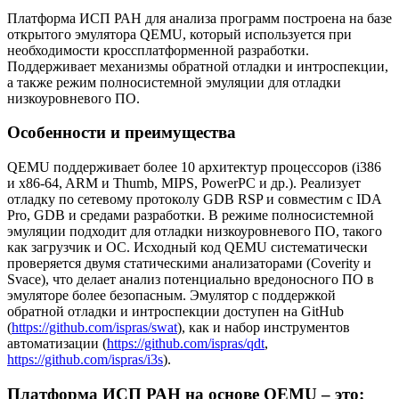
Платформа ИСП РАН для анализа программ построена на базе
открытого эмулятора QEMU, который используется при
необходимости кроссплатформенной разработки.
Поддерживает механизмы обратной отладки и интроспекции,
а также режим полносистемной эмуляции для отладки
низкоуровневого ПО.
Особенности и преимущества
QEMU поддерживает более 10 архитектур процессоров (i386
и x86-64, ARM и Thumb, MIPS, PowerPC и др.). Реализует
отладку по сетевому протоколу GDB RSP и совместим с IDA
Pro, GDB и средами разработки. В режиме полносистемной
эмуляции подходит для отладки низкоуровневого ПО, такого
как загрузчик и ОС. Исходный код QEMU систематически
проверяется двумя статическими анализаторами (Coverity и
Svace), что делает анализ потенциально вредоносного ПО в
эмуляторе более безопасным. Эмулятор с поддержкой
обратной отладки и интроспекции доступен на GitHub
(
https://github.com/ispras/swat
), как и набор инструментов
автоматизации (
https://github.com/ispras/qdt
,
https://github.com/ispras/i3s
).
Платформа ИСП РАН на основе QEMU – это: