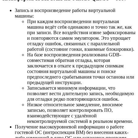
Запись и воспроизведение работы виртуальной
машины:
При каждом воспроизведении виртуальная
машина ведёт себя одинаково и точно так же, как
при записи. Все воздействия извне зафиксированы
и повторяются самим эмулятором. Это упрощает
отладку ошибок, связанных с параллельной
работой (состояние гонки, взаимные блокировки).
На базе воспроизведения реализована GDB-
совместимая обратная отладка, которая
заключается в откате к предыдущим снимкам
состояния виртуальной машины и поиске
предпоследнего срабатывания точки останова или
предыдущей инструкции.
Записывается минимум информации, что
позволяет вести длительную запись, необходимую
для отладки редко повторяющихся ошибок.
Низкое относительное замедление, вносимое
записью, позволяет контролировать ПО,
взаимодействующее с удалённой
неконтролируемой системой в реальном времени.
Получение высокоуровневой информации о работе
гостевой ОС (интроспекция ВМ) без внесения каких-
либо изменений в ядро ОС или установки программ