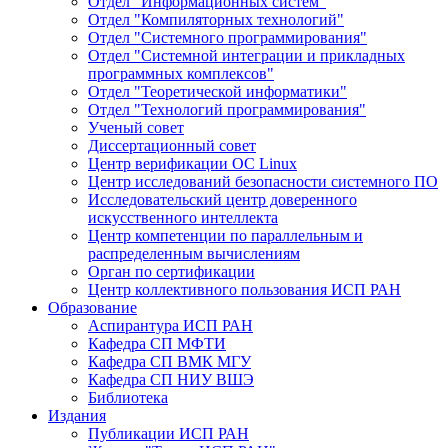
Отдел "Информационных систем"
Отдел "Компиляторных технологий"
Отдел "Системного программирования"
Отдел "Системной интеграции и прикладных
программных комплексов"
Отдел "Теоретической информатики"
Отдел "Технологий программирования"
Ученый совет
Диссертационный совет
Центр верификации ОС Linux
Центр исследований безопасности системного ПО
Исследовательский центр доверенного
искусственного интеллекта
Центр компетенции по параллельным и
распределенным вычислениям
Орган по сертификации
Центр коллективного пользования ИСП РАН
Образование
Аспирантура ИСП РАН
Кафедра СП МФТИ
Кафедра СП ВМК МГУ
Кафедра СП НИУ ВШЭ
Библиотека
Издания
Публикации ИСП РАН