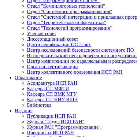
Отдел "Информационных систем"
Отдел "Компиляторных технологий"
Отдел "Системного программирования"
Отдел "Системной интеграции и прикладных прог
Отдел "Теоретической информатики"
Отдел "Технологий программирования"
Ученый совет
Диссертационный совет
Центр верификации ОС Linux
Центр исследований безопасности системного ПО
Исследовательский центр доверенного искусственн
Центр компетенции по параллельным и распредел
Орган по сертификации
Центр коллективного пользования ИСП РАН
Образование
Аспирантура ИСП РАН
Кафедра СП МФТИ
Кафедра СП ВМК МГУ
Кафедра СП НИУ ВШЭ
Библиотека
Издания
Публикации ИСП РАН
Журнал "Труды ИСП РАН"
Журнал РАН "Программирование"
Препринты ИСП РАН