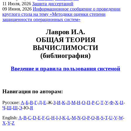
11
Июля, 2026
Защита диссертаций
09
Июня, 2026
Информационное сообщение о проведении
круглого стола на тему «Методики оценки степени
защищенности операционных систем»
Лавров И.А.
ОБЩАЯ ТЕОРИЯ
ВЫЧИСЛИМОСТИ
(библиография)
Введение и правила пользования системой
Навигация по авторам:
Русские:
А
-
Б
-
В
-
Г
-
Д
-
Е
-Ж-
З
-
И
-
К
-
Л
-
М
-
Н
-
О
-
П
-
Р
-
С
-
Т
-
У
-
Ф
-
Х
-
Ц
-
Ч
-
Ш
-
Щ
-
Э
-Ю-
Я
English:
A
-
B
-
C
-
D
-
E
-
F
-
G
-
H
-
I
-
J
-
K
-
L
-
M
-
N
-
O
-
P
-
Q
-
R
-
S
-
T
-
U
-
V
-
W
-
X
-
Y
-
Z