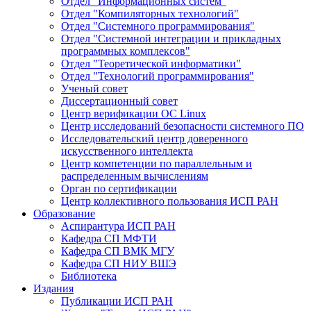
Отдел "Информационных систем"
Отдел "Компиляторных технологий"
Отдел "Системного программирования"
Отдел "Системной интеграции и прикладных
программных комплексов"
Отдел "Теоретической информатики"
Отдел "Технологий программирования"
Ученый совет
Диссертационный совет
Центр верификации ОС Linux
Центр исследований безопасности системного ПО
Исследовательский центр доверенного
искусственного интеллекта
Центр компетенции по параллельным и
распределенным вычислениям
Орган по сертификации
Центр коллективного пользования ИСП РАН
Образование
Аспирантура ИСП РАН
Кафедра СП МФТИ
Кафедра СП ВМК МГУ
Кафедра СП НИУ ВШЭ
Библиотека
Издания
Публикации ИСП РАН