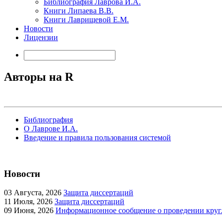
Библиография Лаврова И.А.
Книги Липаева В.В.
Книги Лаврищевой Е.М.
Новости
Лицензии
Авторы на R
Библиография
О Лаврове И.А.
Введение и правила пользования системой
Новости
03
Августа, 2026
Защита диссертаций
11
Июля, 2026
Защита диссертаций
09
Июня, 2026
Информационное сообщение о проведении кругл