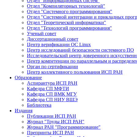
Отдел "Информационных систем"
Отдел "Компиляторных технологий"
Отдел "Системного программирования"
Отдел "Системной интеграции и прикладных прог
Отдел "Теоретической информатики"
Отдел "Технологий программирования"
Ученый совет
Диссертационный совет
Центр верификации ОС Linux
Центр исследований безопасности системного ПО
Исследовательский центр доверенного искусственн
Центр компетенции по параллельным и распредел
Орган по сертификации
Центр коллективного пользования ИСП РАН
Образование
Аспирантура ИСП РАН
Кафедра СП МФТИ
Кафедра СП ВМК МГУ
Кафедра СП НИУ ВШЭ
Библиотека
Издания
Публикации ИСП РАН
Журнал "Труды ИСП РАН"
Журнал РАН "Программирование"
Препринты ИСП РАН