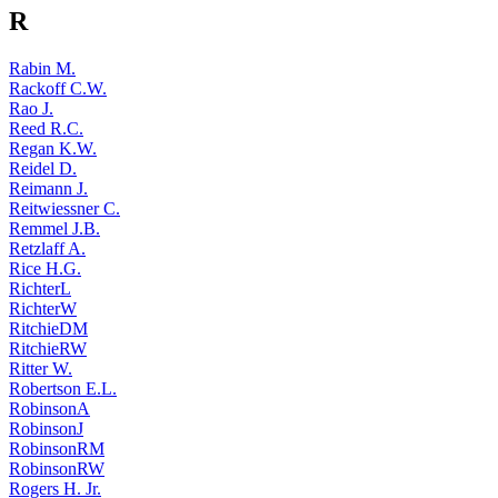
R
Rabin M.
Rackoff C.W.
Rao J.
Reed R.C.
Regan K.W.
Reidel D.
Reimann J.
Reitwiessner C.
Remmel J.B.
Retzlaff A.
Rice H.G.
RichterL
RichterW
RitchieDM
RitchieRW
Ritter W.
Robertson E.L.
RobinsonA
RobinsonJ
RobinsonRM
RobinsonRW
Rogers H. Jr.