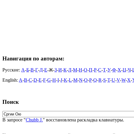
Навигация по авторам:
Русские:
А
-
Б
-
В
-
Г
-
Д
-
Е
-Ж-
З
-
И
-
К
-
Л
-
М
-
Н
-
О
-
П
-
Р
-
С
-
Т
-
У
-
Ф
-
Х
-
Ц
-
Ч
-
English:
A
-
B
-
C
-
D
-
E
-
F
-
G
-
H
-
I
-
J
-
K
-
L
-
M
-
N
-
O
-
P
-
Q
-
R
-
S
-
T
-
U
-
V
-
W
-
X
-
Поиск
В запросе "
Chubb J.
" восстановлена раскладка клавиатуры.