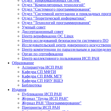
Отдел "Информационных систем"
Отдел "Компиляторных технологий"
Отдел "Системного программирования"
Отдел "Системной интеграции и прикладных прог
Отдел "Теоретической информатики"
Отдел "Технологий программирования"
Ученый совет
Диссертационный совет
Центр верификации ОС Linux
Центр исследований безопасности системного ПО
Исследовательский центр доверенного искусственн
Центр компетенции по параллельным и распредел
Орган по сертификации
Центр коллективного пользования ИСП РАН
Образование
Аспирантура ИСП РАН
Кафедра СП МФТИ
Кафедра СП ВМК МГУ
Кафедра СП НИУ ВШЭ
Библиотека
Издания
Публикации ИСП РАН
Журнал "Труды ИСП РАН"
Журнал РАН "Программирование"
Препринты ИСП РАН