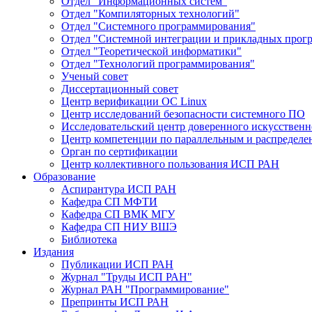
Отдел "Информационных систем"
Отдел "Компиляторных технологий"
Отдел "Системного программирования"
Отдел "Системной интеграции и прикладных прог
Отдел "Теоретической информатики"
Отдел "Технологий программирования"
Ученый совет
Диссертационный совет
Центр верификации ОС Linux
Центр исследований безопасности системного ПО
Исследовательский центр доверенного искусственн
Центр компетенции по параллельным и распредел
Орган по сертификации
Центр коллективного пользования ИСП РАН
Образование
Аспирантура ИСП РАН
Кафедра СП МФТИ
Кафедра СП ВМК МГУ
Кафедра СП НИУ ВШЭ
Библиотека
Издания
Публикации ИСП РАН
Журнал "Труды ИСП РАН"
Журнал РАН "Программирование"
Препринты ИСП РАН